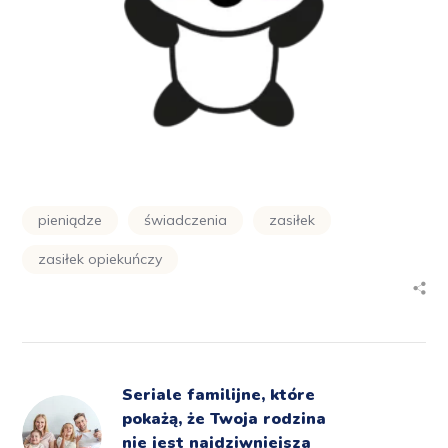
pieniądze
świadczenia
zasiłek
zasiłek opiekuńczy
Seriale familijne, które
pokażą, że Twoja rodzina
nie jest najdziwniejsza