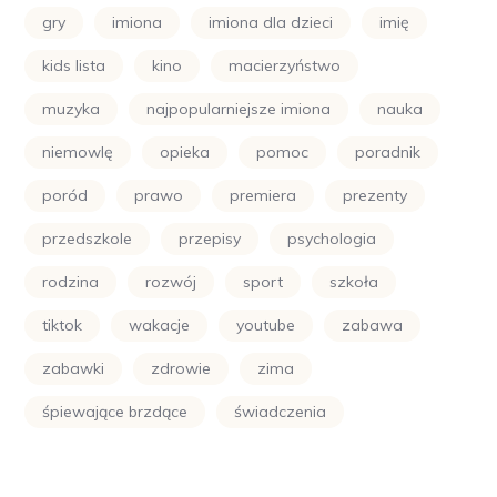
gry
imiona
imiona dla dzieci
imię
kids lista
kino
macierzyństwo
muzyka
najpopularniejsze imiona
nauka
niemowlę
opieka
pomoc
poradnik
poród
prawo
premiera
prezenty
przedszkole
przepisy
psychologia
rodzina
rozwój
sport
szkoła
tiktok
wakacje
youtube
zabawa
zabawki
zdrowie
zima
śpiewające brzdące
świadczenia