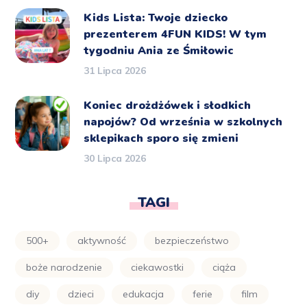
Kids Lista: Twoje dziecko
prezenterem 4FUN KIDS! W tym
tygodniu Ania ze Śmiłowic
31 Lipca 2026
Koniec drożdżówek i słodkich
napojów? Od września w szkolnych
sklepikach sporo się zmieni
30 Lipca 2026
TAGI
500+
aktywność
bezpieczeństwo
boże narodzenie
ciekawostki
ciąża
diy
dzieci
edukacja
ferie
film