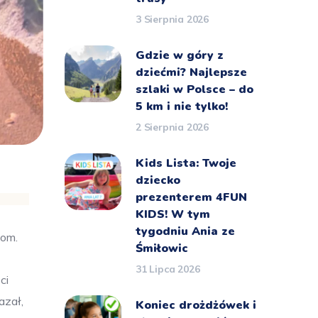
3 Sierpnia 2026
Gdzie w góry z
dziećmi? Najlepsze
szlaki w Polsce – do
5 km i nie tylko!
2 Sierpnia 2026
Kids Lista: Twoje
dziecko
prezenterem 4FUN
KIDS! W tym
tygodniu Ania ze
com.
Śmiłowic
31 Lipca 2026
ci
azał,
Koniec drożdżówek i