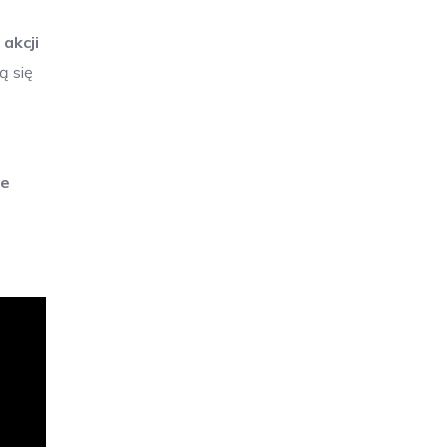
akcji
ą się
ne