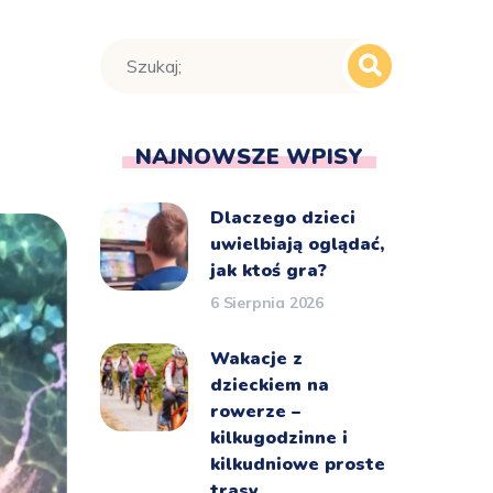
NAJNOWSZE WPISY
Dlaczego dzieci
uwielbiają oglądać,
jak ktoś gra?
6 Sierpnia 2026
Wakacje z
dzieckiem na
rowerze –
kilkugodzinne i
kilkudniowe proste
trasy