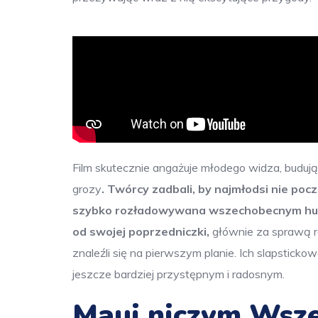
Film skutecznie angażuje młodego widza, buduj
grozy
. Twórcy zadbali, by najmłodsi nie pocz
szybko rozładowywana wszechobecnym h
od swojej poprzedniczki,
głównie za sprawą ro
znaleźli się na pierwszym planie. Ich slapstickow
jeszcze bardziej przystępnym i radosnym.
Maui niczym Wsz