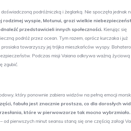
 doświadczoną podróżniczką i żeglarką. Nie spoczęła jednak 
ej rodzimej wyspie, Motunui, grozi wielkie niebezpieczeńs
dnaleźć przedstawicieli innych społeczności.
Kierując się
eczną podróż przez ocean. Tym razem, oprócz kurczaka i już
 prosiaka towarzyszy jej trójka mieszkańców wyspy. Bohater
iebezpieczeństw. Podczas misji Vaiana odkrywa ważną życiową
ę zgubić.
ygodowy, który ponownie zabiera widzów na pełną emocji mors
ęści, fabuła jest znacznie prostsza, co dla dorosłych wi
przesłania, które w pierwowzorze tak mocno wybrzmiało.
– od pierwszych minut seansu staną się one częścią załogi Va