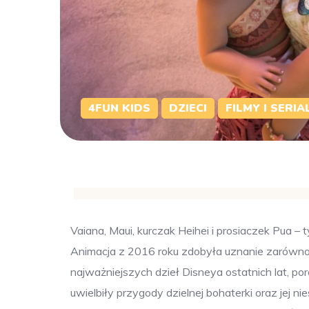
4FUN KIDS
DZIECI
FILMY I SERIA
Vaiana, Maui, kurczak Heihei i prosiaczek Pua – t
Animacja z 2016 roku zdobyła uznanie zarówno 
najważniejszych dzieł Disneya ostatnich lat, 
uwielbiły przygody dzielnej bohaterki oraz jej n