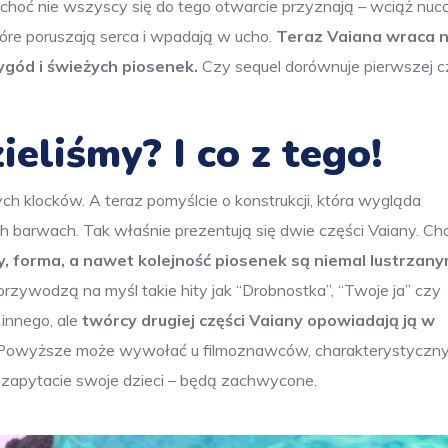
 choć nie wszyscy się do tego otwarcie przyznają – wciąż nucą
tóre poruszają serca i wpadają w ucho.
Teraz Vaiana wraca 
ygód i świeżych piosenek.
Czy sequel dorównuje pierwszej c
ieliśmy? I co z tego!
 klocków. A teraz pomyślcie o konstrukcji, która wygląda
ch barwach. Tak właśnie prezentują się dwie części Vaiany. Ch
y, forma, a nawet kolejność piosenek są niemal lustrzan
rzywodzą na myśl takie hity jak “Drobnostka”, “Twoje ja” czy
innego, ale
twórcy drugiej części Vaiany opowiadają ją w
owyższe może wywołać u filmoznawców, charakterystyczny
li zapytacie swoje dzieci – będą zachwycone.