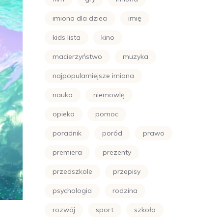
imiona dla dzieci
imię
kids lista
kino
macierzyństwo
muzyka
najpopularniejsze imiona
nauka
niemowlę
opieka
pomoc
poradnik
poród
prawo
premiera
prezenty
przedszkole
przepisy
psychologia
rodzina
rozwój
sport
szkoła