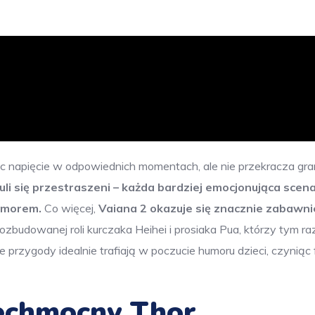
ąc napięcie w odpowiednich momentach, ale nie przekracza gra
uli się przestraszeni – każda bardziej emocjonująca scena
umorem.
Co więcej,
Vaiana 2 okazuje się znacznie zabawni
zbudowanej roli kurczaka Heihei i prosiaka Pua, którzy tym r
e przygody idealnie trafiają w poczucie humoru dzieci, czyniąc 
echmocny Thor