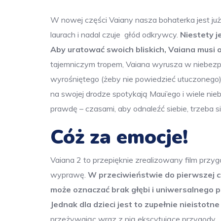
W nowej części Vaiany nasza bohaterka jest już
laurach i nadal czuje głód odkrywcy.
Niestety j
Aby uratować swoich bliskich, Vaiana musi o
tajemniczym tropem, Vaiana wyrusza w niebezpi
wyrośniętego (żeby nie powiedzieć utuczonego)
na swojej drodze spotykają Maui’ego i wiele n
prawdę – czasami, aby odnaleźć siebie, trzeba si
Cóż za emocje!
Vaiana 2 to przepięknie zrealizowany film prz
wyprawę.
W przeciwieństwie do pierwszej cz
może oznaczać brak głębi i uniwersalnego 
Jednak dla dzieci jest to zupełnie nieistotne
przeżywając wraz z nią ekscytujące przygody.