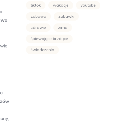
tiktok
wakacje
youtube
na
zabawa
zabawki
two.
zdrowie
zima
śpiewające brzdące
owie
świadczenia
ką
dzów
iany,