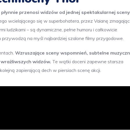
 płynnie przenosi widzów od jednej spektakularnej sceny 
o wcielającego się w superbohatera, przez Vaianę zmagając
 ludzikami – są dynamiczne, pełne humoru i całkowicie
 przywodzą na myśl najbardziej szalone filmy przygodowe.
entach.
Wzruszające sceny wspomnień, subtelne muzycz
u wrażliwszych widzów.
Te wątki doceni zapewne starsza
kolejną zapierającą dech w piersiach scenę akcji.