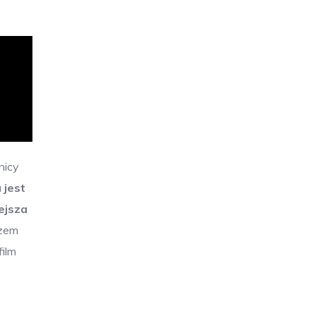
nicy
 jest
ejsza
azem
film