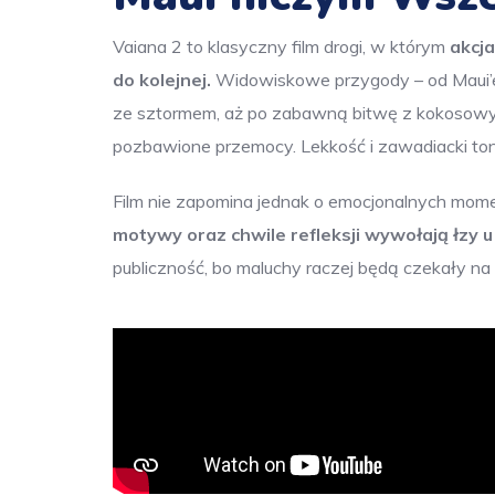
Vaiana 2 to klasyczny film drogi, w którym
akcja
do kolejnej.
Widowiskowe przygody – od Maui’eg
ze sztormem, aż po zabawną bitwę z kokosowymi
pozbawione przemocy. Lekkość i zawadiacki ton
Film nie zapomina jednak o emocjonalnych mom
motywy oraz chwile refleksji wywołają łzy 
publiczność, bo maluchy raczej będą czekały na 