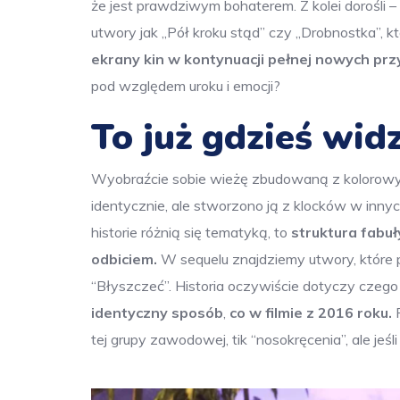
że jest prawdziwym bohaterem. Z kolei dorośli –
utwory jak „Pół kroku stąd” czy „Drobnostka”, k
ekrany kin w kontynuacji pełnej nowych prz
pod względem uroku i emocji?
To już gdzieś widz
Wyobraźcie sobie wieżę zbudowaną z kolorowych
identycznie, ale stworzono ją z klocków w inny
historie różnią się tematyką, to
struktura fabuł
odbiciem.
W sequelu znajdziemy utwory, które p
“Błyszczeć”. Historia oczywiście dotyczy czego 
identyczny sposób
,
co w filmie z 2016 roku.
P
tej grupy zawodowej, tik “nosokręcenia”, ale jeś