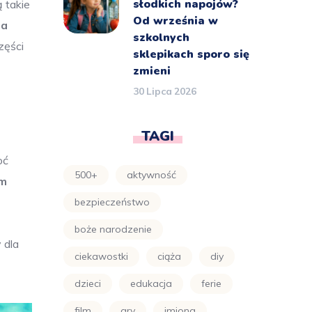
słodkich napojów?
 takie
Od września w
na
szkolnych
zęści
sklepikach sporo się
zmieni
30 Lipca 2026
TAGI
oć
500+
aktywność
ym
bezpieczeństwo
boże narodzenie
 dla
ciekawostki
ciąża
diy
dzieci
edukacja
ferie
film
gry
imiona