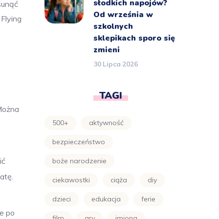
słodkich napojów?
sunąć
Od września w
Flying
szkolnych
sklepikach sporo się
zmieni
30 Lipca 2026
TAGI
 Można
500+
aktywność
bezpieczeństwo
ić
boże narodzenie
atę.
ciekawostki
ciąża
diy
dzieci
edukacja
ferie
ie po
film
gry
imiona