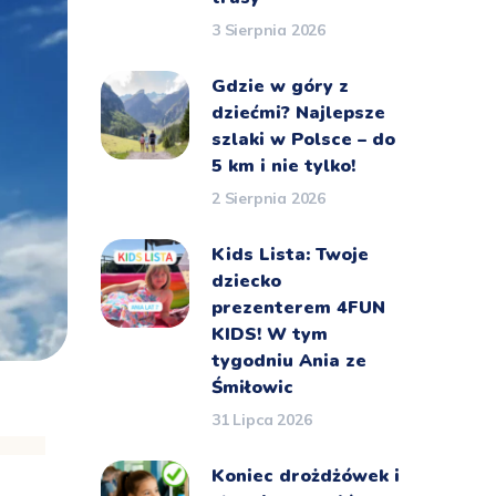
3 Sierpnia 2026
Gdzie w góry z
dziećmi? Najlepsze
szlaki w Polsce – do
5 km i nie tylko!
2 Sierpnia 2026
Kids Lista: Twoje
dziecko
prezenterem 4FUN
KIDS! W tym
tygodniu Ania ze
Śmiłowic
31 Lipca 2026
Koniec drożdżówek i