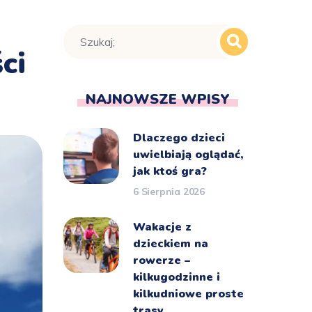
ci
NAJNOWSZE WPISY
Dlaczego dzieci
uwielbiają oglądać,
jak ktoś gra?
6 Sierpnia 2026
Wakacje z
dzieckiem na
rowerze –
kilkugodzinne i
kilkudniowe proste
trasy