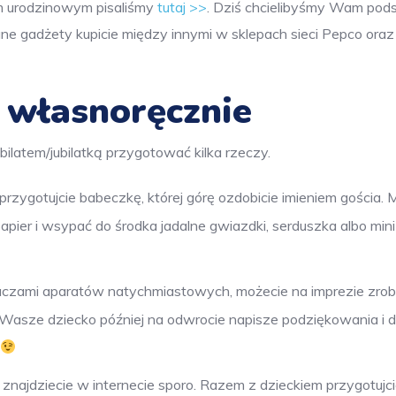
m urodzinowym pisaliśmy
tutaj >>
. Dziś chcielibyśmy Wam pod
e gadżety kupicie między innymi w sklepach sieci Pepco oraz 
 własnoręcznie
ubilatem/jubilatką przygotować kilka rzeczy.
przygotujcie babeczkę, której górę ozdobicie imieniem gościa.
ier i wsypać do środka jadalne gwiazdki, serduszka albo mini
adaczami aparatów natychmiastowych, możecie na imprezie zrob
a Wasze dziecko później na odwrocie napisze podziękowania i d
znajdziecie w internecie sporo. Razem z dzieckiem przygotujc