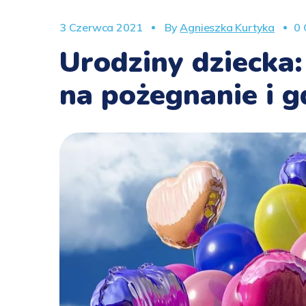
3 Czerwca 2021
By
Agnieszka Kurtyka
0
Urodziny dziecka:
na pożegnanie i gd