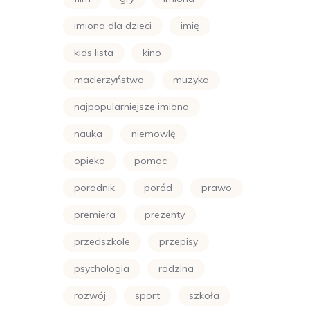
imiona dla dzieci
imię
kids lista
kino
macierzyństwo
muzyka
najpopularniejsze imiona
nauka
niemowlę
opieka
pomoc
poradnik
poród
prawo
premiera
prezenty
przedszkole
przepisy
psychologia
rodzina
rozwój
sport
szkoła