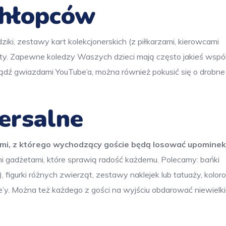
chłopców
i, zestawy kart kolekcjonerskich (z piłkarzami, kierowcami
ety. Zapewne koledzy Waszych dzieci mają często jakieś wspó
ądź gwiazdami YouTube’a, można również pokusić się o drobne
ersalne
ami, z którego wychodzący goście będą losować upominek
 gadżetami, które sprawią radość każdemu. Polecamy: bańki
, figurki różnych zwierząt, zestawy naklejek lub tatuaży, kolo
me’y. Można też każdego z gości na wyjściu obdarować niewielk