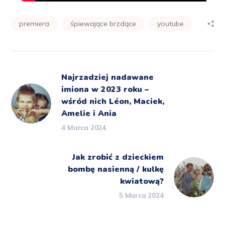
premiera
śpiewające brzdące
youtube
Najrzadziej nadawane
imiona w 2023 roku –
wśród nich Léon, Maciek,
Amelie i Ania
4 Marca 2024
Jak zrobić z dzieckiem
bombę nasienną / kulkę
kwiatową?
5 Marca 2024