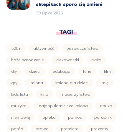
sklepikach sporo się zmieni
30 Lipca 2026
TAGI
500+
aktywność
bezpieczeństwo
boże narodzenie
ciekawostki
ciąża
diy
dzieci
edukacja
ferie
film
gry
imiona
imiona dla dzieci
imię
kids lista
kino
macierzyństwo
muzyka
najpopularniejsze imiona
nauka
niemowlę
opieka
pomoc
poradnik
poród
prawo
premiera
prezenty