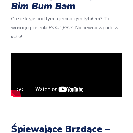
Bim Bum Bam
Co się kryje pod tym tajemniczym tytułem? To
wariacja piosenki
Panie Janie
. Na pewno wpada w
ucho!
Śpiewające Brzdące –