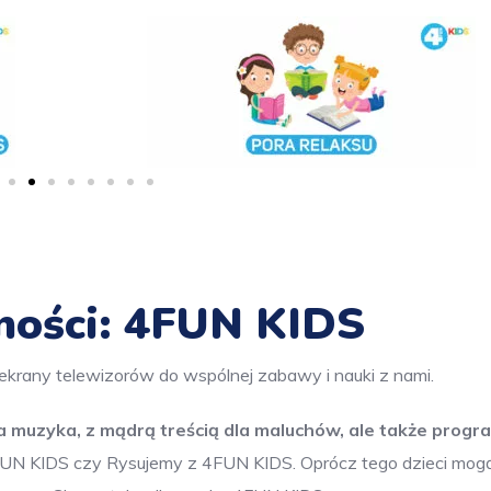
ności: 4FUN KIDS
rany telewizorów do wspólnej zabawy i nauki z nami.
a muzyka, z mądrą treścią dla maluchów, ale także progr
 4FUN KIDS czy Rysujemy z 4FUN KIDS. Oprócz tego dzieci mog