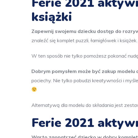
Ferie 2021 aktywn
książki
Zapewnij swojemu dziecku dostęp do rozrywk
znaleźć się komplet puzzli, łamigłówek i książek.
W ten sposób nie tylko pomożesz pokonać nudę
Dobrym pomysłem może być zakup modelu d
pociechy. Nie tylko pobudzi kreatywności i myśl
Alternatywą dla modelu do składania jest zesta
Ferie 2021 aktywn
Warto zaopatrzeć dziecko w dobry komplet k