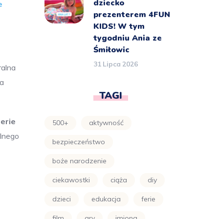
dziecko
e
prezenterem 4FUN
KIDS! W tym
tygodniu Ania ze
Śmiłowic
31 Lipca 2026
ralna
ia
TAGI
erie
500+
aktywność
elnego
bezpieczeństwo
boże narodzenie
ciekawostki
ciąża
diy
dzieci
edukacja
ferie
film
gry
imiona