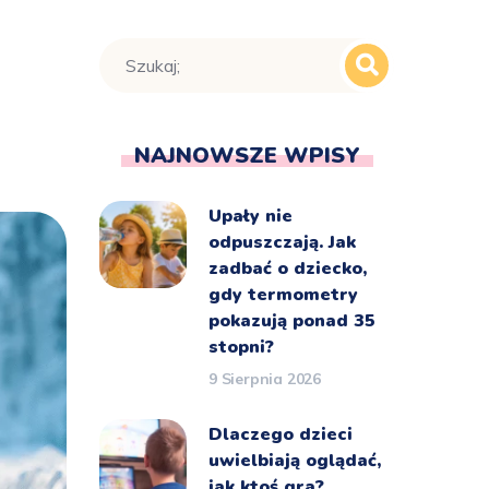
NAJNOWSZE WPISY
Upały nie
odpuszczają. Jak
zadbać o dziecko,
gdy termometry
pokazują ponad 35
stopni?
9 Sierpnia 2026
Dlaczego dzieci
uwielbiają oglądać,
jak ktoś gra?