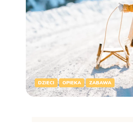
DZIECI
OPIEKA
ZABAWA