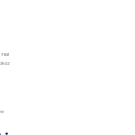
 raz
zakaz
 w