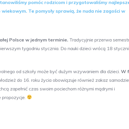
stanowiliśmy pomóc rodzicom i przygotowaliśmy najlepsz
e wiekowym. Te pomysły sprawią, że nuda nie zagości w
ałej Polsce w jednym terminie.
Tradycyjnie przerwa semest
pierwszym tygodniu stycznia. Do nauki dzieci wrócą 18 styczn
wolnego od szkoły może być dużym wzywaniem dla dzieci.
W f
młodzież do 16. roku życia obowiązuje również zakaz samodzi
chcą zapełnić czas swoim pociechom różnymi mądrymi i
e propozycje.