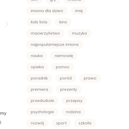
imiona dla dzieci
imię
kids lista
kino
macierzyństwo
muzyka
najpopularniejsze imiona
nauka
niemowlę
opieka
pomoc
poradnik
poród
prawo
premiera
prezenty
przedszkole
przepisy
psychologia
rodzina
amy
ą
rozwój
sport
szkoła