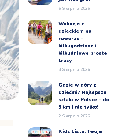
6 Sierpnia 2026
Wakacje z
dzieckiem na
rowerze –
kilkugodzinne i
kilkudniowe proste
trasy
3 Sierpnia 2026
Gdzie w góry z
dziećmi? Najlepsze
szlaki w Polsce – do
5 km i nie tylko!
2 Sierpnia 2026
Kids Lista: Twoje