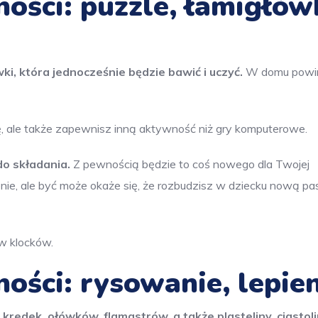
ości: puzzle, łamigłówk
i, która jednocześnie będzie bawić i uczyć.
W domu powi
, ale także zapewnisz inną aktywność niż gry komputerowe.
o składania.
Z pewnością będzie to coś nowego dla Twojej
enie, ale być może okaże się, że rozbudzisz w dziecku nową pa
w klocków.
ości: rysowanie, lepie
redek, ołówków, flamastrów, a także plasteliny, ciastoli