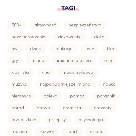
TAGI
500+
aktywność
bezpieczeństwo
boże narodzenie
ciekawostki
ciąża
diy
dzieci
edukacja
ferie
film
gry
imiona
imiona dla dzieci
imię
kids lista
kino
macierzyństwo
muzyka
najpopularniejsze imiona
nauka
niemowlę
opieka
pomoc
poradnik
poród
prawo
premiera
prezenty
przedszkole
przepisy
psychologia
rodzina
rozwój
sport
szkoła