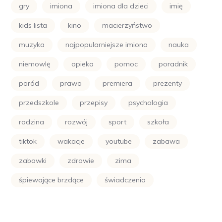
gry
imiona
imiona dla dzieci
imię
kids lista
kino
macierzyństwo
muzyka
najpopularniejsze imiona
nauka
niemowlę
opieka
pomoc
poradnik
poród
prawo
premiera
prezenty
przedszkole
przepisy
psychologia
rodzina
rozwój
sport
szkoła
tiktok
wakacje
youtube
zabawa
zabawki
zdrowie
zima
śpiewające brzdące
świadczenia