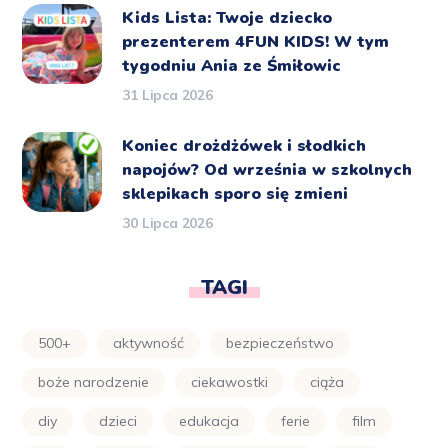
Kids Lista: Twoje dziecko
prezenterem 4FUN KIDS! W tym
tygodniu Ania ze Śmiłowic
31 Lipca 2026
Koniec drożdżówek i słodkich
napojów? Od września w szkolnych
sklepikach sporo się zmieni
30 Lipca 2026
TAGI
500+
aktywność
bezpieczeństwo
boże narodzenie
ciekawostki
ciąża
diy
dzieci
edukacja
ferie
film