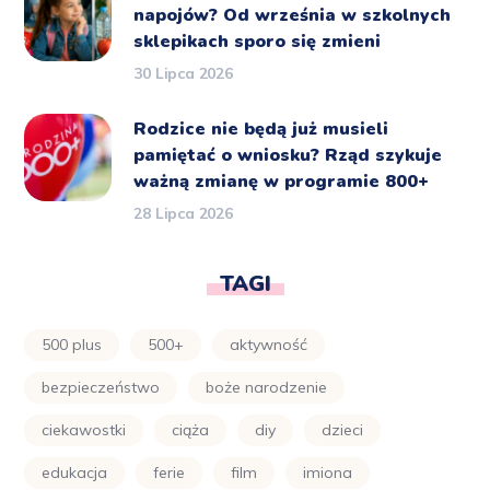
napojów? Od września w szkolnych
sklepikach sporo się zmieni
30 Lipca 2026
Rodzice nie będą już musieli
pamiętać o wniosku? Rząd szykuje
ważną zmianę w programie 800+
28 Lipca 2026
TAGI
500 plus
500+
aktywność
bezpieczeństwo
boże narodzenie
ciekawostki
ciąża
diy
dzieci
edukacja
ferie
film
imiona