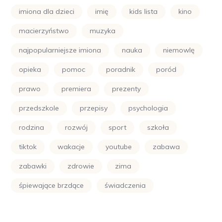
imiona dla dzieci
imię
kids lista
kino
macierzyństwo
muzyka
najpopularniejsze imiona
nauka
niemowlę
opieka
pomoc
poradnik
poród
prawo
premiera
prezenty
przedszkole
przepisy
psychologia
rodzina
rozwój
sport
szkoła
tiktok
wakacje
youtube
zabawa
zabawki
zdrowie
zima
śpiewające brzdące
świadczenia