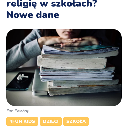
religię w szkołach?
Nowe dane
Fot. Pixabay
4FUN KIDS
DZIECI
SZKOŁA