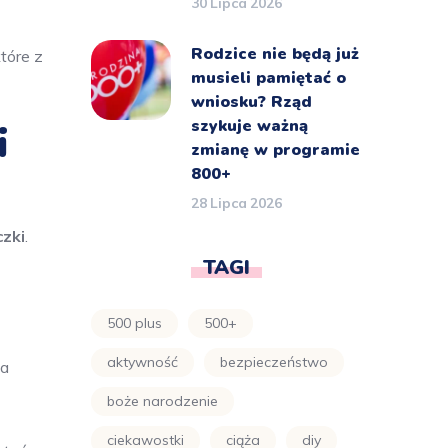
30 Lipca 2026
Rodzice nie będą już
które z
musieli pamiętać o
wniosku? Rząd
szykuje ważną
i
zmianę w programie
800+
28 Lipca 2026
czki
.
TAGI
500 plus
500+
aktywność
bezpieczeństwo
la
boże narodzenie
ciekawostki
ciąża
diy