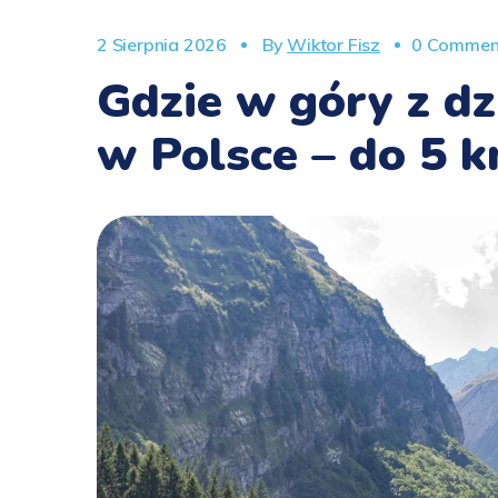
2 Sierpnia 2026
By
Wiktor Fisz
0 Commen
Gdzie w góry z dz
w Polsce – do 5 km