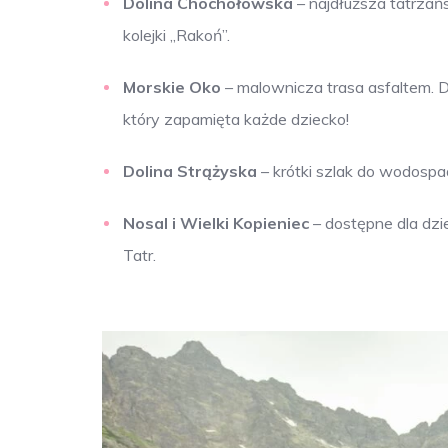
Dolina Chochołowska
– najdłuższa tatrzań
kolejki „Rakoń”.
Morskie Oko
– malownicza trasa asfaltem. D
który zapamięta każde dziecko!
Dolina Strążyska
– krótki szlak do wodospad
Nosal i Wielki Kopieniec
– dostępne dla dzie
Tatr.