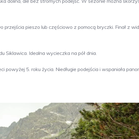
ska dolina, ale bez stromych podejść. W sezonie można skorzy
o przejścia pieszo lub częściowo z pomocą bryczki. Finał z wi
u Siklawica. Idealna wycieczka na pół dnia.
ci powyżej 5. roku życia. Niedługie podejścia i wspaniała pan