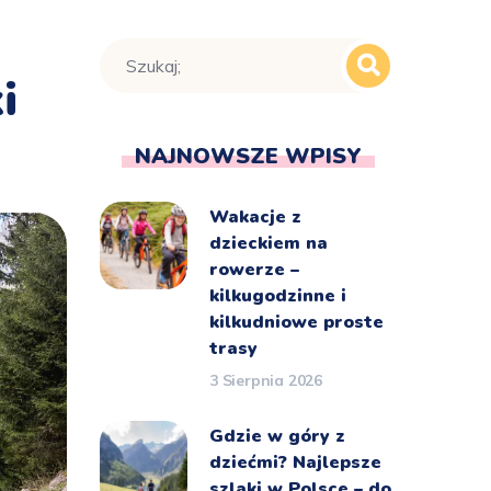
i
NAJNOWSZE WPISY
Wakacje z
dzieckiem na
rowerze –
kilkugodzinne i
kilkudniowe proste
trasy
3 Sierpnia 2026
Gdzie w góry z
dziećmi? Najlepsze
szlaki w Polsce – do