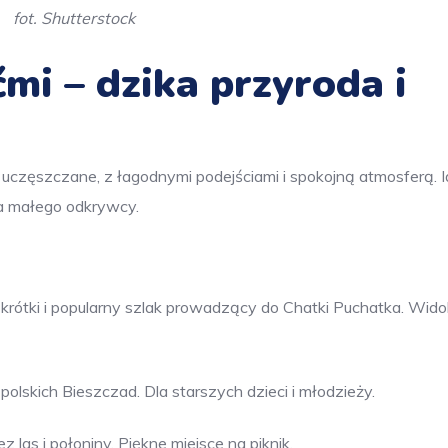
fot. Shutterstock
ćmi – dzika przyroda i
uczęszczane, z łagodnymi podejściami i spokojną atmosferą. 
cha małego odkrywcy.
krótki i popularny szlak prowadzący do Chatki Puchatka. Wido
olskich Bieszczad. Dla starszych dzieci i młodzieży.
 las i połoniny. Piękne miejsce na piknik.