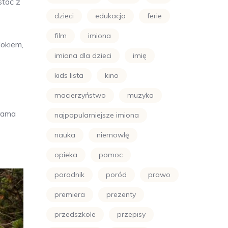
stać z
dzieci
edukacja
ferie
film
imiona
dokiem,
imiona dla dzieci
imię
kids lista
kino
macierzyństwo
muzyka
orama
najpopularniejsze imiona
nauka
niemowlę
opieka
pomoc
poradnik
poród
prawo
premiera
prezenty
przedszkole
przepisy