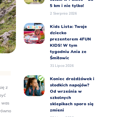
5 km i nie tylko!
2 Sierpnia 2026
Kids Lista: Twoje
dziecko
prezenterem 4FUN
KIDS! W tym
tygodniu Ania ze
Śmiłowic
31 Lipca 2026
Koniec drożdżówek i
słodkich napojów?
ię z
Od września w
być
szkolnych
a was
sklepikach sporo się
zmieni
zarówno