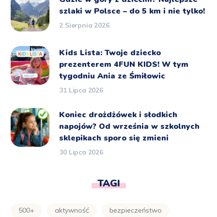
szlaki w Polsce – do 5 km i nie tylko!
2 Sierpnia 2026
Kids Lista: Twoje dziecko
prezenterem 4FUN KIDS! W tym
tygodniu Ania ze Śmiłowic
31 Lipca 2026
Koniec drożdżówek i słodkich
napojów? Od września w szkolnych
sklepikach sporo się zmieni
30 Lipca 2026
TAGI
500+
aktywność
bezpieczeństwo