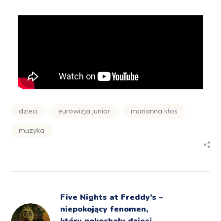
dzieci
eurowizja junior
marianna kłos
muzyka
Five Nights at Freddy’s –
niepokojący fenomen,
który pokochały dzieci.