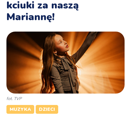
kciuki za naszą
Mariannę!
fot. TVP
MUZYKA
DZIECI