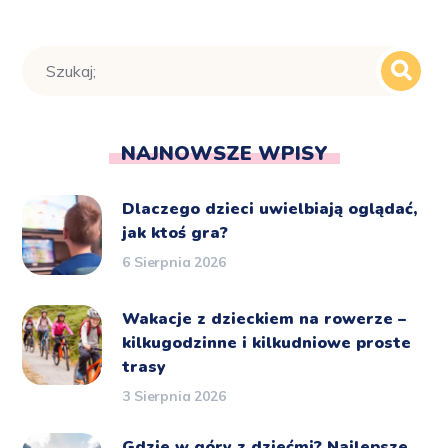
NAJNOWSZE WPISY
Dlaczego dzieci uwielbiają oglądać,
jak ktoś gra?
6 Sierpnia 2026
Wakacje z dzieckiem na rowerze –
kilkugodzinne i kilkudniowe proste
trasy
3 Sierpnia 2026
Gdzie w góry z dziećmi? Najlepsze