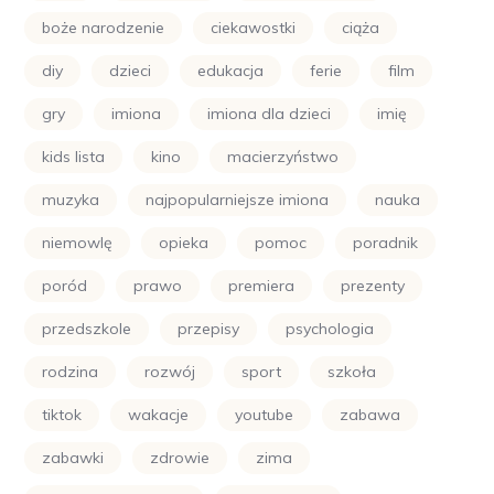
boże narodzenie
ciekawostki
ciąża
diy
dzieci
edukacja
ferie
film
gry
imiona
imiona dla dzieci
imię
kids lista
kino
macierzyństwo
muzyka
najpopularniejsze imiona
nauka
niemowlę
opieka
pomoc
poradnik
poród
prawo
premiera
prezenty
przedszkole
przepisy
psychologia
rodzina
rozwój
sport
szkoła
tiktok
wakacje
youtube
zabawa
zabawki
zdrowie
zima