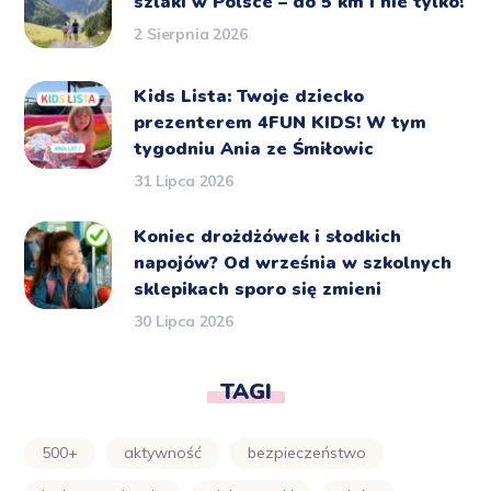
szlaki w Polsce – do 5 km i nie tylko!
2 Sierpnia 2026
Kids Lista: Twoje dziecko
prezenterem 4FUN KIDS! W tym
tygodniu Ania ze Śmiłowic
31 Lipca 2026
Koniec drożdżówek i słodkich
napojów? Od września w szkolnych
sklepikach sporo się zmieni
30 Lipca 2026
TAGI
500+
aktywność
bezpieczeństwo