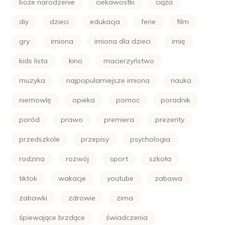
boże narodzenie
ciekawostki
ciąża
diy
dzieci
edukacja
ferie
film
gry
imiona
imiona dla dzieci
imię
kids lista
kino
macierzyństwo
muzyka
najpopularniejsze imiona
nauka
niemowlę
opieka
pomoc
poradnik
poród
prawo
premiera
prezenty
przedszkole
przepisy
psychologia
rodzina
rozwój
sport
szkoła
tiktok
wakacje
youtube
zabawa
zabawki
zdrowie
zima
śpiewające brzdące
świadczenia