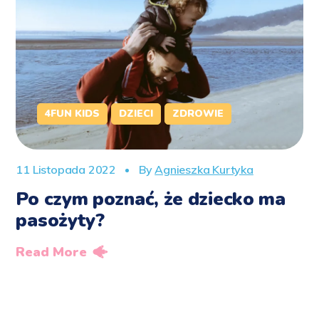
4FUN KIDS
DZIECI
ZDROWIE
11 Listopada 2022
By
Agnieszka Kurtyka
Po czym poznać, że dziecko ma
pasożyty?
Read More