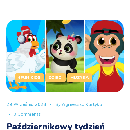
4FUN KIDS
DZIECI
MUZYKA
29 Września 2023
By
Agnieszka Kurtyka
0 Comments
Październikowy tydzień