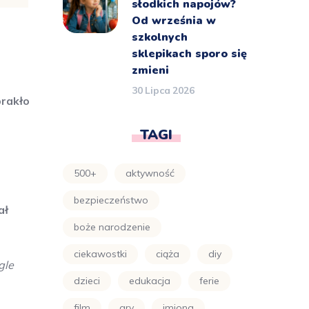
słodkich napojów?
Od września w
szkolnych
sklepikach sporo się
zmieni
30 Lipca 2026
brakło
TAGI
500+
aktywność
bezpieczeństwo
ał
boże narodzenie
ciekawostki
ciąża
diy
gle
dzieci
edukacja
ferie
film
gry
imiona