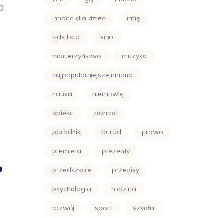
00
imiona dla dzieci
imię
kids lista
kino
z
macierzyństwo
muzyka
najpopularniejsze imiona
nauka
niemowlę
opieka
pomoc
poradnik
poród
prawo
premiera
prezenty
o
przedszkole
przepisy
psychologia
rodzina
rozwój
sport
szkoła