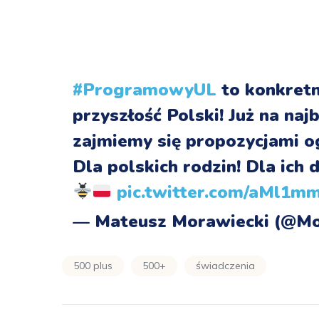
#ProgramowyUL
to konkretn
przyszłość Polski! Już na na
zajmiemy się propozycjami 
Dla polskich rodzin! Dla ich
pic.twitter.com/aMl1
— Mateusz Morawiecki (@M
500 plus
500+
świadczenia