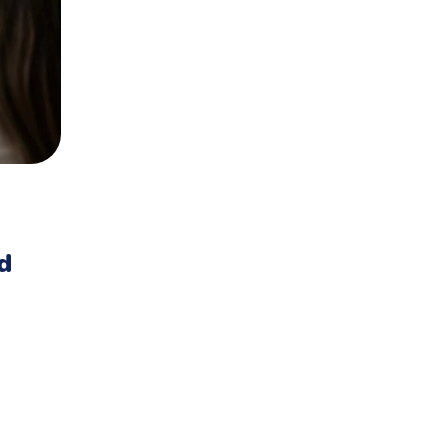
4FUN KIDS
DZIECI
SZKOŁA
30 Września 2021
By
Agnieszka Kurtyka
Ile dzieci nie chodzi na religi
d
szkołach? Nowe dane
Read More