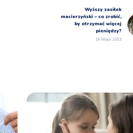
Wyższy zasiłek
macierzyński – co zrobić,
by otrzymać więcej
pieniędzy?
16 Maja 2023