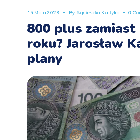
15 Maja 2023
By
Agnieszka Kurtyka
0 Co
800 plus zamiast
roku? Jarosław K
plany