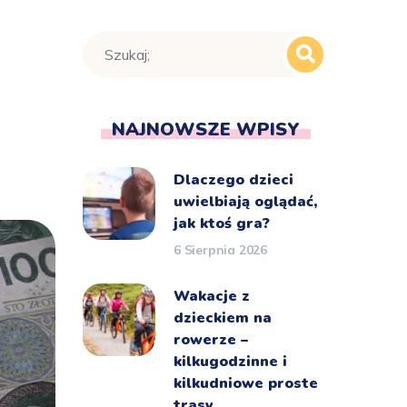
NAJNOWSZE WPISY
Dlaczego dzieci
uwielbiają oglądać,
jak ktoś gra?
6 Sierpnia 2026
Wakacje z
dzieckiem na
rowerze –
kilkugodzinne i
kilkudniowe proste
trasy