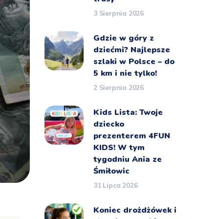
3 Sierpnia 2026
Gdzie w góry z
dziećmi? Najlepsze
szlaki w Polsce – do
5 km i nie tylko!
2 Sierpnia 2026
Kids Lista: Twoje
dziecko
prezenterem 4FUN
KIDS! W tym
tygodniu Ania ze
Śmiłowic
31 Lipca 2026
Koniec drożdżówek i