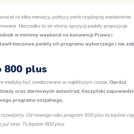
cał co kilka miesięcy, politycy partii rządzącej wielokrotnie
anowane. Nierzadko to ze strony opozycji padały propozycje
ednak w miniony weekend na konwencji Prawa i
tawił kluczowe punkty ich programu wyborczego i nie za
o 800 plus
re miałyby być zrealizowane w najbliższym czasie.
Oprócz
odzieży oraz darmowych autostrad, Kaczyński zapowiedzi
owego programu socjalnego.
ą rozwijamy. Od nowego roku program 500 plus to będzie cią
już inna. To będzie 800 plus.