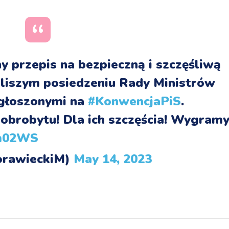
y przepis na bezpieczną i szczęśliwą
jbliszym posiedzeniu Rady Ministrów
ogłoszonymi na
#KonwencjaPiS
.
 dobrobytu! Dla ich szczęścia! Wygram
mm02WS
orawieckiM)
May 14, 2023