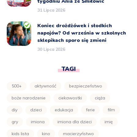
tygodniu Ania ze Śmiłowic
31 Lipca 2026
Koniec drożdżówek i słodkich
napojów? Od września w szkolnych
sklepikach sporo się zmieni
30 Lipca 2026
TAGI
500+
aktywność
bezpieczeństwo
boże narodzenie
ciekawostki
ciąża
diy
dzieci
edukacja
ferie
film
gry
imiona
imiona dla dzieci
imię
kids lista
kino
macierzyństwo