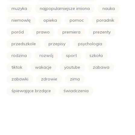
muzyka
najpopularniejsze imiona
nauka
niemowlę
opieka
pomoc
poradnik
poród
prawo
premiera
prezenty
przedszkole
przepisy
psychologia
rodzina
rozwój
sport
szkoła
tiktok
wakacje
youtube
zabawa
zabawki
zdrowie
zima
śpiewające brzdące
świadczenia