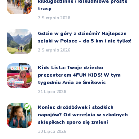
kilkugodzinne i kilkudniowe proste
trasy
3 Sierpnia 2026
Gdzie w góry z dziećmi? Najlepsze
szlaki w Polsce – do 5 km i nie tylko!
2 Sierpnia 2026
Kids Lista: Twoje dziecko
prezenterem 4FUN KIDS! W tym
tygodniu Ania ze Śmiłowic
31 Lipca 2026
Koniec drożdżówek i słodkich
napojów? Od września w szkolnych
sklepikach sporo się zmieni
30 Lipca 2026