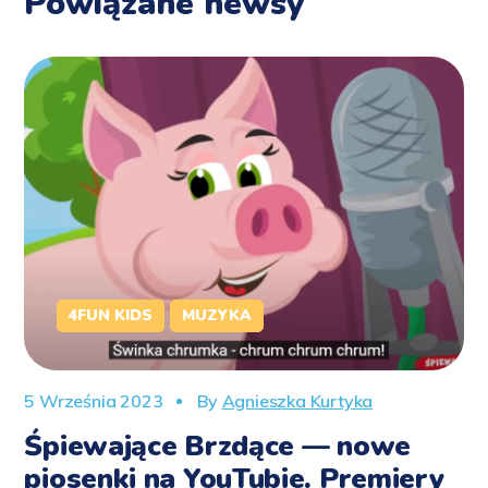
Powiązane newsy
4FUN KIDS
MUZYKA
5 Września 2023
By
Agnieszka Kurtyka
Śpiewające Brzdące — nowe
piosenki na YouTubie. Premiery