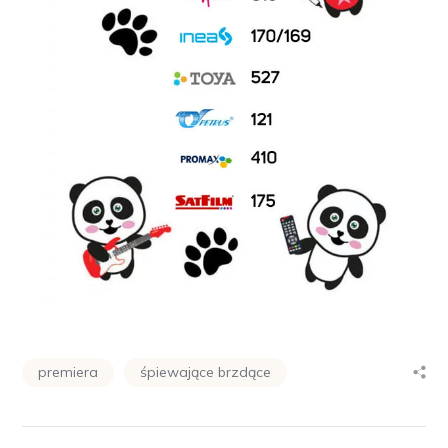
premiera
śpiewające brzdące