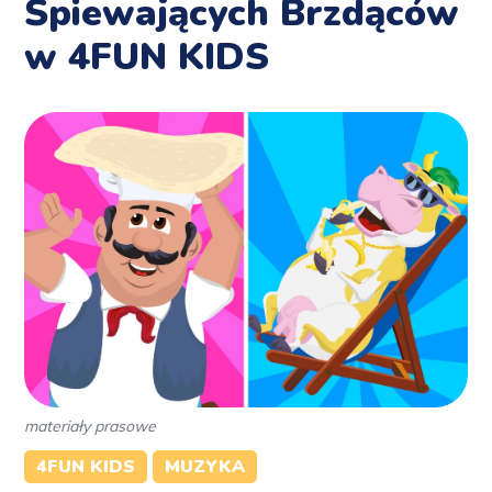
Śpiewających Brzdąców
w 4FUN KIDS
materiały prasowe
4FUN KIDS
MUZYKA