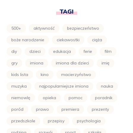
TAGI
500+
aktywność
bezpieczeństwo
boże narodzenie
ciekawostki
ciąża
diy
dzieci
edukacja
ferie
film
gry
imiona
imiona dla dzieci
imię
kids lista
kino
macierzyństwo
muzyka
najpopularniejsze imiona
nauka
niemowlę
opieka
pomoc
poradnik
poród
prawo
premiera
prezenty
przedszkole
przepisy
psychologia
rodzina
rozwój
sport
szkoła