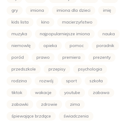
gry
imiona
imiona dla dzieci
imię
kids lista
kino
macierzyństwo
muzyka
najpopularniejsze imiona
nauka
niemowlę
opieka
pomoc
poradnik
poród
prawo
premiera
prezenty
przedszkole
przepisy
psychologia
rodzina
rozwój
sport
szkoła
tiktok
wakacje
youtube
zabawa
zabawki
zdrowie
zima
śpiewające brzdące
świadczenia