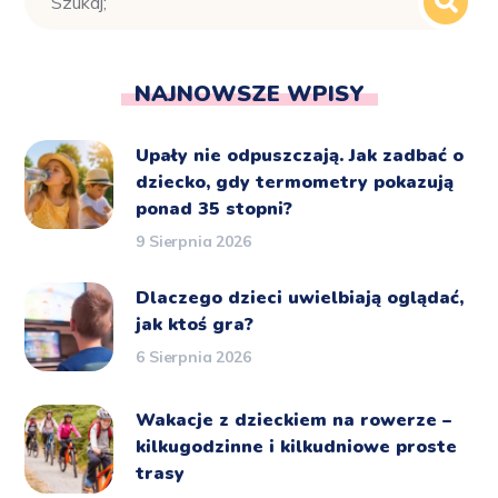
NAJNOWSZE WPISY
Upały nie odpuszczają. Jak zadbać o
dziecko, gdy termometry pokazują
ponad 35 stopni?
9 Sierpnia 2026
Dlaczego dzieci uwielbiają oglądać,
jak ktoś gra?
6 Sierpnia 2026
Wakacje z dzieckiem na rowerze –
kilkugodzinne i kilkudniowe proste
trasy