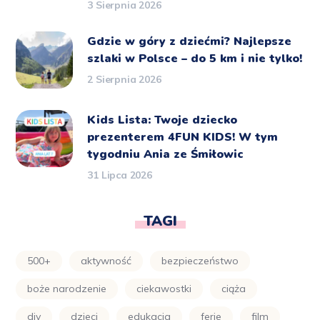
3 Sierpnia 2026
Gdzie w góry z dziećmi? Najlepsze
szlaki w Polsce – do 5 km i nie tylko!
2 Sierpnia 2026
Kids Lista: Twoje dziecko
prezenterem 4FUN KIDS! W tym
tygodniu Ania ze Śmiłowic
31 Lipca 2026
TAGI
500+
aktywność
bezpieczeństwo
boże narodzenie
ciekawostki
ciąża
diy
dzieci
edukacja
ferie
film