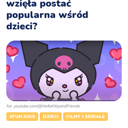
wzięła postać
popularna wśród
dzieci?
fot. youtube.com/@HelloKittyandFriends
4FUN KIDS
DZIECI
FILMY I SERIALE