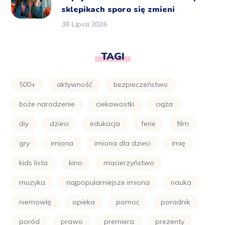
sklepikach sporo się zmieni
30 Lipca 2026
TAGI
500+
aktywność
bezpieczeństwo
boże narodzenie
ciekawostki
ciąża
diy
dzieci
edukacja
ferie
film
gry
imiona
imiona dla dzieci
imię
kids lista
kino
macierzyństwo
muzyka
najpopularniejsze imiona
nauka
niemowlę
opieka
pomoc
poradnik
poród
prawo
premiera
prezenty