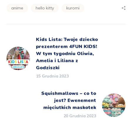
anime
hello kitty
kuromi
Kids Lista: Twoje dziecko
prezenterem 4FUN KIDS!
W tym tygodniu Oliwia,
Amelia i Liliana z
Godziszki
15 Grudnia 2023
Squishmallows – co to
jest? Ewenement
mięciutkich maskotek
20 Grudnia 2023