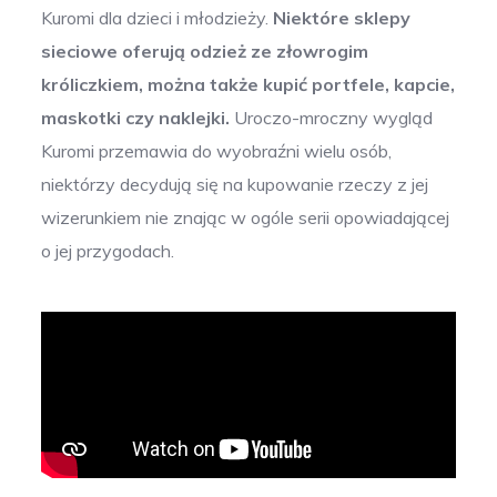
Kuromi dla dzieci i młodzieży.
Niektóre sklepy
sieciowe oferują odzież ze złowrogim
króliczkiem, można także kupić portfele, kapcie,
maskotki czy naklejki.
Uroczo-mroczny wygląd
Kuromi przemawia do wyobraźni wielu osób,
niektórzy decydują się na kupowanie rzeczy z jej
wizerunkiem nie znając w ogóle serii opowiadającej
o jej przygodach.