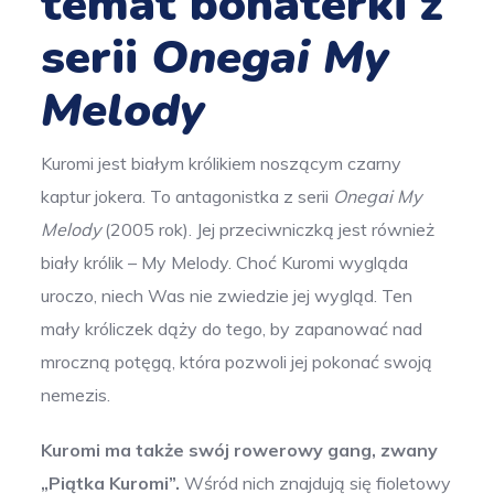
temat bohaterki z
serii
Onegai My
Melody
Kuromi jest białym królikiem noszącym czarny
kaptur jokera. To antagonistka z serii
Onegai My
Melody
(2005 rok). Jej przeciwniczką jest również
biały królik – My Melody. Choć Kuromi wygląda
uroczo, niech Was nie zwiedzie jej wygląd. Ten
mały króliczek dąży do tego, by zapanować nad
mroczną potęgą, która pozwoli jej pokonać swoją
nemezis.
Kuromi ma także swój rowerowy gang, zwany
„Piątka Kuromi”.
Wśród nich znajdują się fioletowy