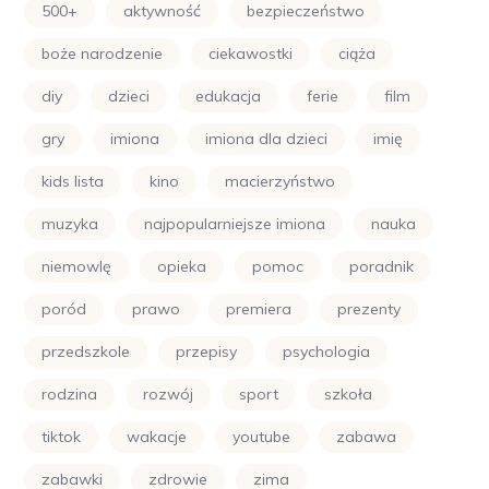
500+
aktywność
bezpieczeństwo
boże narodzenie
ciekawostki
ciąża
diy
dzieci
edukacja
ferie
film
gry
imiona
imiona dla dzieci
imię
kids lista
kino
macierzyństwo
muzyka
najpopularniejsze imiona
nauka
niemowlę
opieka
pomoc
poradnik
poród
prawo
premiera
prezenty
przedszkole
przepisy
psychologia
rodzina
rozwój
sport
szkoła
tiktok
wakacje
youtube
zabawa
zabawki
zdrowie
zima