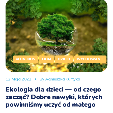
4FUN KIDS
DOM
DZIECI
WYCHOWANIE
12 Maja 2022
By
Agnieszka Kurtyka
Ekologia dla dzieci — od czego
zacząć? Dobre nawyki, których
powinniśmy uczyć od małego