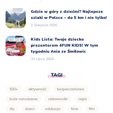
Gdzie w góry z dziećmi? Najlepsze
szlaki w Polsce – do 5 km i nie tylko!
2 Sierpnia 2026
Kids Lista: Twoje dziecko
prezenterem 4FUN KIDS! W tym
tygodniu Ania ze Śmiłowic
31 Lipca 2026
TAGI
500+
aktywność
bezpieczeństwo
boże narodzenie
ciekawostki
ciąża
diy
dzieci
edukacja
ferie
film