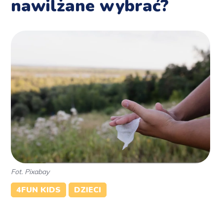
nawilżane wybrać?
Fot. Pixabay
4FUN KIDS
DZIECI