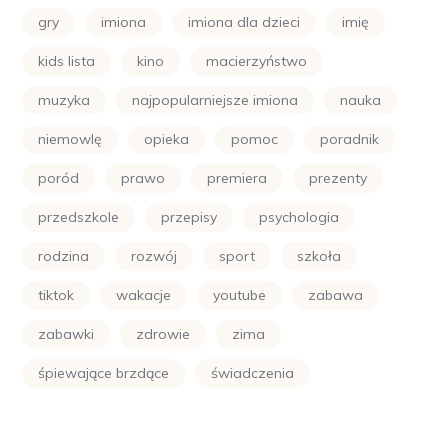
gry
imiona
imiona dla dzieci
imię
kids lista
kino
macierzyństwo
muzyka
najpopularniejsze imiona
nauka
niemowlę
opieka
pomoc
poradnik
poród
prawo
premiera
prezenty
przedszkole
przepisy
psychologia
rodzina
rozwój
sport
szkoła
tiktok
wakacje
youtube
zabawa
zabawki
zdrowie
zima
śpiewające brzdące
świadczenia