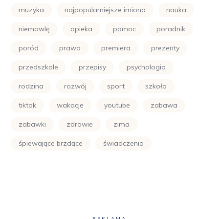
muzyka
najpopularniejsze imiona
nauka
niemowlę
opieka
pomoc
poradnik
poród
prawo
premiera
prezenty
przedszkole
przepisy
psychologia
rodzina
rozwój
sport
szkoła
tiktok
wakacje
youtube
zabawa
zabawki
zdrowie
zima
śpiewające brzdące
świadczenia
REKLAMA