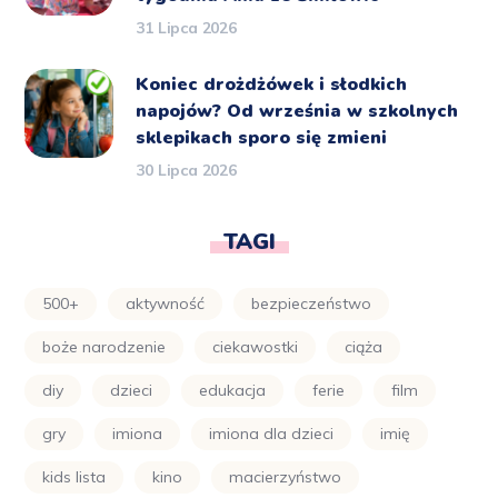
31 Lipca 2026
Koniec drożdżówek i słodkich
napojów? Od września w szkolnych
sklepikach sporo się zmieni
30 Lipca 2026
TAGI
500+
aktywność
bezpieczeństwo
boże narodzenie
ciekawostki
ciąża
diy
dzieci
edukacja
ferie
film
gry
imiona
imiona dla dzieci
imię
kids lista
kino
macierzyństwo