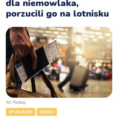
dla niemowlaka,
porzucili go na lotnisku
fot. Pixabay
4FUN KIDS
DZIECI