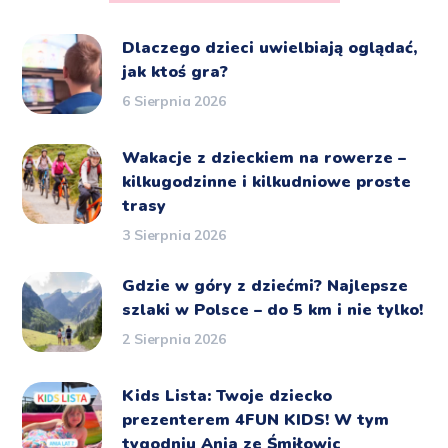
Dlaczego dzieci uwielbiają oglądać,
jak ktoś gra?
6 Sierpnia 2026
Wakacje z dzieckiem na rowerze –
kilkugodzinne i kilkudniowe proste
trasy
3 Sierpnia 2026
Gdzie w góry z dziećmi? Najlepsze
szlaki w Polsce – do 5 km i nie tylko!
2 Sierpnia 2026
Kids Lista: Twoje dziecko
prezenterem 4FUN KIDS! W tym
tygodniu Ania ze Śmiłowic