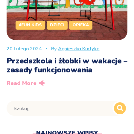
4FUN KIDS
DZIECI
OPIEKA
20 Lutego 2024
By
Agnieszka Kurtyka
Przedszkola i żłobki w wakacje –
zasady funkcjonowania
Read More
NAJNOWSZE WPISY