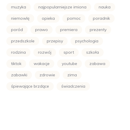
muzyka
najpopularniejsze imiona
nauka
niemowlę
opieka
pomoc
poradnik
poród
prawo
premiera
prezenty
przedszkole
przepisy
psychologia
rodzina
rozwój
sport
szkoła
tiktok
wakacje
youtube
zabawa
zabawki
zdrowie
zima
śpiewające brzdące
świadczenia