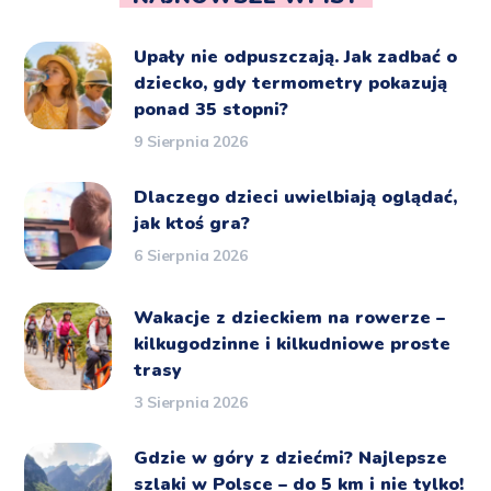
Upały nie odpuszczają. Jak zadbać o
dziecko, gdy termometry pokazują
ponad 35 stopni?
9 Sierpnia 2026
Dlaczego dzieci uwielbiają oglądać,
jak ktoś gra?
6 Sierpnia 2026
Wakacje z dzieckiem na rowerze –
kilkugodzinne i kilkudniowe proste
trasy
3 Sierpnia 2026
Gdzie w góry z dziećmi? Najlepsze
szlaki w Polsce – do 5 km i nie tylko!