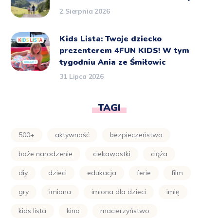
2 Sierpnia 2026
Kids Lista: Twoje dziecko
prezenterem 4FUN KIDS! W tym
tygodniu Ania ze Śmiłowic
31 Lipca 2026
TAGI
500+
aktywność
bezpieczeństwo
boże narodzenie
ciekawostki
ciąża
diy
dzieci
edukacja
ferie
film
gry
imiona
imiona dla dzieci
imię
kids lista
kino
macierzyństwo