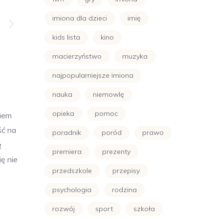
imiona dla dzieci
imię
kids lista
kino
macierzyństwo
muzyka
najpopularniejsze imiona
nauka
niemowlę
opieka
pomoc
kiem
ść na
poradnik
poród
prawo
ę
premiera
prezenty
ię nie
przedszkole
przepisy
psychologia
rodzina
rozwój
sport
szkoła