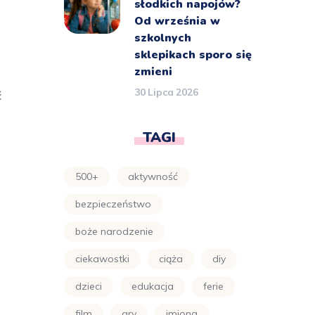
słodkich napojów?
Od września w
szkolnych
sklepikach sporo się
zmieni
30 Lipca 2026
ć
TAGI
500+
aktywność
bezpieczeństwo
boże narodzenie
ciekawostki
ciąża
diy
dzieci
edukacja
ferie
film
gry
imiona