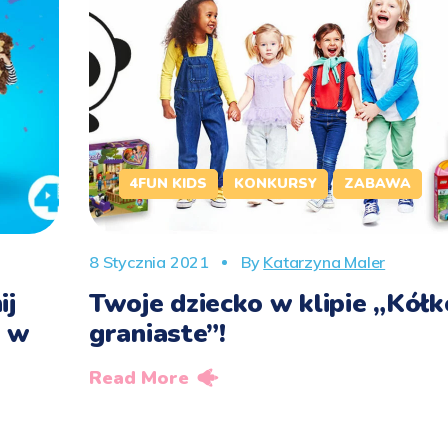
4FUN KIDS
KONKURSY
ZABAWA
8 Stycznia 2021
By
Katarzyna Maler
ij
Twoje dziecko w klipie „Kółk
a w
graniaste”!
Read More