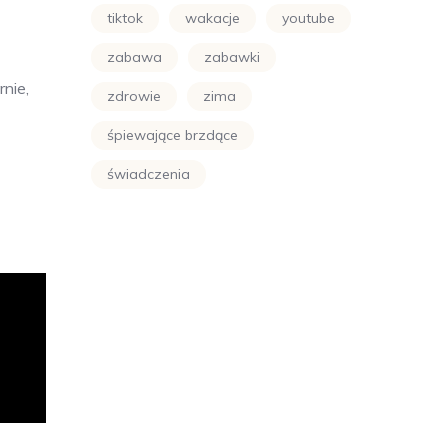
tiktok
wakacje
youtube
zabawa
zabawki
nie,
zdrowie
zima
śpiewające brzdące
świadczenia