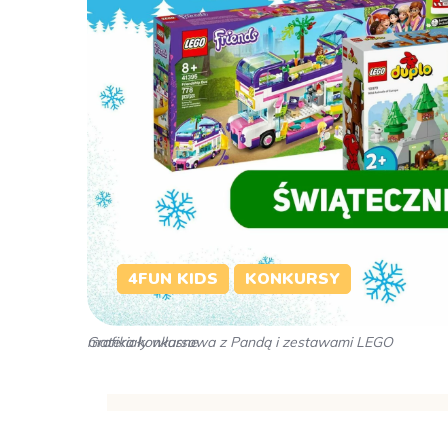
4FUN KIDS
KONKURSY
Grafika konkursowa z Pandą i zestawami LEGO
materiały własne