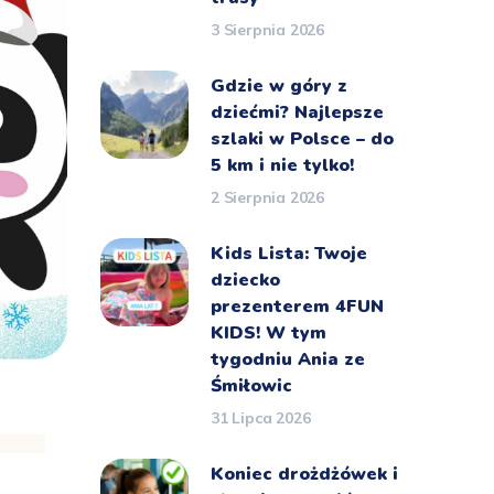
3 Sierpnia 2026
Gdzie w góry z
dziećmi? Najlepsze
szlaki w Polsce – do
5 km i nie tylko!
2 Sierpnia 2026
Kids Lista: Twoje
dziecko
prezenterem 4FUN
KIDS! W tym
tygodniu Ania ze
Śmiłowic
31 Lipca 2026
Koniec drożdżówek i