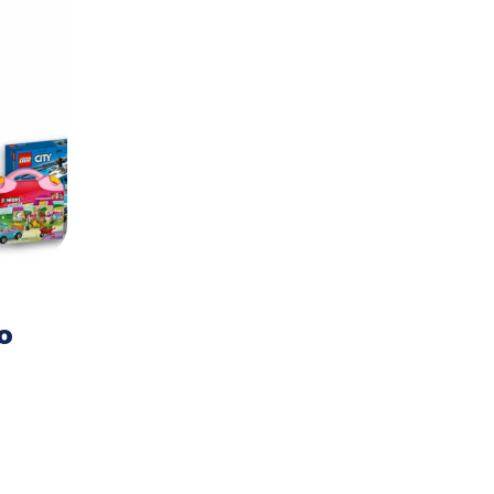
4FUN KIDS
FILMY I SERIALE
KONKUR
25 Sierpnia 2022
By
Agnieszka Kurtyka
o
[ZAKOŃCZONY] Wygraj bile
do kina i gadżety z filmu ‘Jak
zostałem samurajem’!
Read More