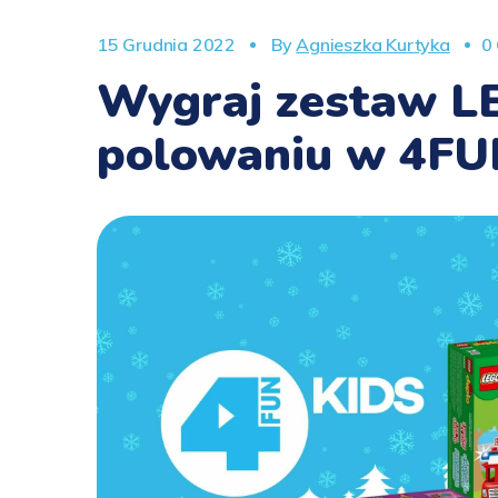
15 Grudnia 2022
By
Agnieszka Kurtyka
0
Wygraj zestaw L
polowaniu w 4FU