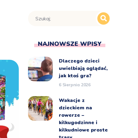
NAJNOWSZE WPISY
Dlaczego dzieci
uwielbiają oglądać,
jak ktoś gra?
6 Sierpnia 2026
Wakacje z
dzieckiem na
rowerze –
kilkugodzinne i
kilkudniowe proste
trasy