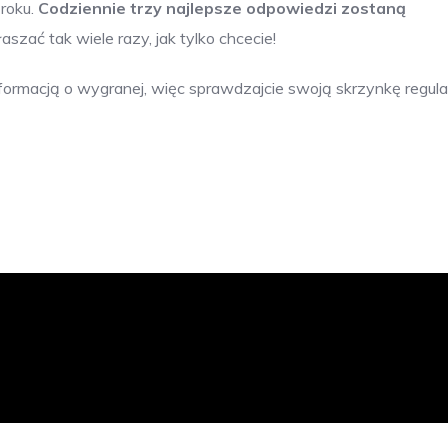
 roku.
Codziennie trzy najlepsze odpowiedzi zostaną
aszać tak wiele razy, jak tylko chcecie!
rmacją o wygranej, więc sprawdzajcie swoją skrzynkę regular