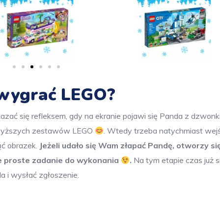
y wygrać LEGO?
zać się refleksem, gdy na ekranie pojawi się Panda z dzwon
powyższych zestawów LEGO
. Wtedy trzeba natychmiast wej
ąć obrazek.
Jeżeli udało się Wam złapać Pandę, otworzy si
ie proste zadanie do wykonania
.
Na tym etapie czas już s
a i wysłać zgłoszenie.