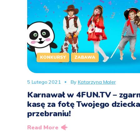
KONKURSY
ZABAWA
5 Lutego 2021
By
Katarzyna Maler
Karnawał w 4FUN.TV – zgarn
kasę za fotę Twojego dzieck
przebraniu!
Read More