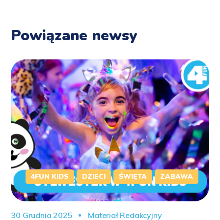
Powiązane newsy
4FUN KIDS
DZIECI
ŚWIĘTA
ZABAWA
30 Grudnia 2025
Materiał Redakcyjny