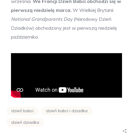
września.
We Francji Dzień Babci obchodzi się w
pierwszą niedzielę marca.
W Wielkiej Brytanii
National Grandparents Day
(Narodowy Dzień
Dziadków) obchodzony jest w pierwszą niedzielę
października.
dzień babci
dzień babci i dziadka
dzień dziadka