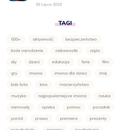
30 Lipca 2026
TAGI
500+
aktywność
bezpieczeństwo
boże narodzenie
ciekawostki
ciąża
diy
dzieci
edukacja
ferie
film
gry
imiona
imiona dla dzieci
imię
kids lista
kino
macierzyństwo
muzyka
najpopularniejsze imiona
nauka
niemowlę
opieka
pomoc
poradnik
poród
prawo
premiera
prezenty
przedszkole
przepisy
psychologia