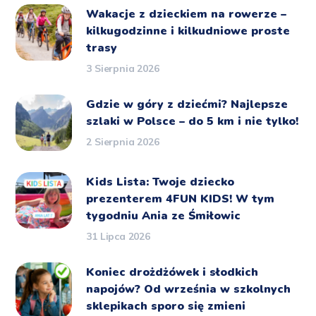
Wakacje z dzieckiem na rowerze –
kilkugodzinne i kilkudniowe proste
trasy
3 Sierpnia 2026
Gdzie w góry z dziećmi? Najlepsze
szlaki w Polsce – do 5 km i nie tylko!
2 Sierpnia 2026
Kids Lista: Twoje dziecko
prezenterem 4FUN KIDS! W tym
tygodniu Ania ze Śmiłowic
31 Lipca 2026
Koniec drożdżówek i słodkich
napojów? Od września w szkolnych
sklepikach sporo się zmieni