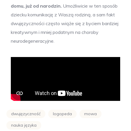
domu, już od narodzin.
Umożliwicie w ten sposób
dziecku komunikację z Waszą rodziną, a sam fakt
dwujęzyczności często wiąże się z byciem bardziej
kreatywnym i mniej podatnym na choroby
neurodegeneracyjne.
dwujęzyczność
logopeda
mowa
nauka języka