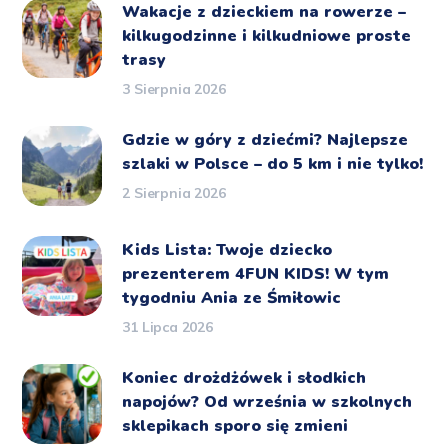
Wakacje z dzieckiem na rowerze –
kilkugodzinne i kilkudniowe proste
trasy
3 Sierpnia 2026
Gdzie w góry z dziećmi? Najlepsze
szlaki w Polsce – do 5 km i nie tylko!
2 Sierpnia 2026
Kids Lista: Twoje dziecko
prezenterem 4FUN KIDS! W tym
tygodniu Ania ze Śmiłowic
31 Lipca 2026
Koniec drożdżówek i słodkich
napojów? Od września w szkolnych
sklepikach sporo się zmieni