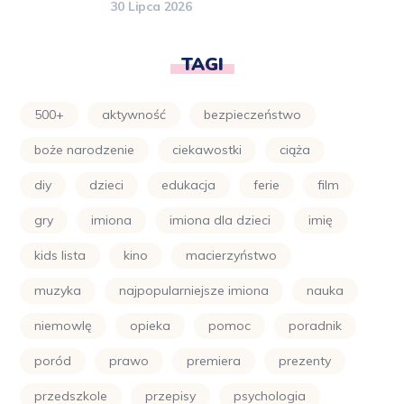
30 Lipca 2026
TAGI
500+
aktywność
bezpieczeństwo
boże narodzenie
ciekawostki
ciąża
diy
dzieci
edukacja
ferie
film
gry
imiona
imiona dla dzieci
imię
kids lista
kino
macierzyństwo
muzyka
najpopularniejsze imiona
nauka
niemowlę
opieka
pomoc
poradnik
poród
prawo
premiera
prezenty
przedszkole
przepisy
psychologia