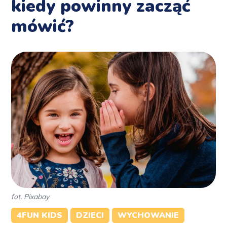
kiedy powinny zacząć
mówić?
fot. Pixabay
4FUN KIDS
DZIECI
WYCHOWANIE