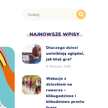
NAJNOWSZE WPISY
Dlaczego dzieci
uwielbiają oglądać,
jak ktoś gra?
6 Sierpnia 2026
Wakacje z
dzieckiem na
rowerze –
kilkugodzinne i
kilkudniowe proste
trasy