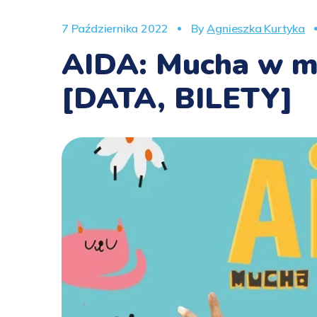
7 Października 2022
By
Agnieszka Kurtyka
AIDA: Mucha w m
[DATA, BILETY]