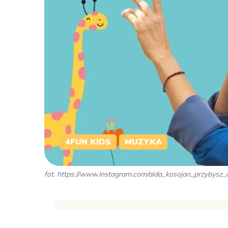
4FUN KIDS
MUZYKA
fot. https://www.instagram.com/aida_kosojan_przybysz_of