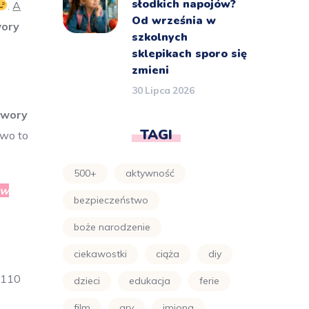
słodkich napojów?
.
A
Od września w
wory
szkolnych
sklepikach sporo się
zmieni
30 Lipca 2026
twory
TAGI
ywo to
500+
aktywność
 w
bezpieczeństwo
boże narodzenie
ciekawostki
ciąża
diy
 110
dzieci
edukacja
ferie
film
gry
imiona