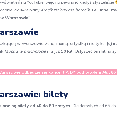
yświetleń na YouTubie, więc na pewno ją kiedyś słyszeliście
odobnie jak uwielbiany
Krecik zielony ma berecik
!
Te i inne ut
o w Warszawie!
arszawie
szkającą w Warszawie, żoną, mamą, artystką i nie tylko.
Jej u
zak
Mucha w mucholocie
ma już 10 lat!
Usłyszeć ten hit na ż
.
Warszawie odbędzie się koncert AIDY pod tytułem
Mucha
rszawie: bilety
ziane są bilety od 40 do 80 złotych.
Dla dorosłych od 65 do