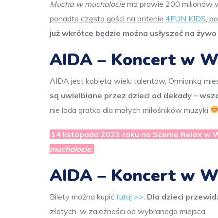
Mucha w mucholocie
ma prawie 200 milionów w
ponadto często gości na antenie
4FUN KIDS
, p
już wkrótce będzie można usłyszeć na żyw
AIDA – Koncert w W
AIDA jest kobietą wielu talentów, Ormianką mie
są uwielbiane przez dzieci od dekady – ws
nie lada gratka dla małych miłośników muzyki
14 listopada 2022 roku na Scenie Relax w 
mucholocie
.
AIDA – Koncert w Wa
Bilety można kupić
tutaj >>
.
Dla dzieci przewid
złotych, w zależności od wybranego miejsca.