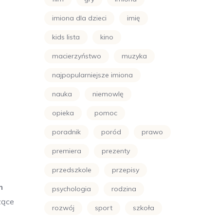
imiona dla dzieci
imię
kids lista
kino
macierzyństwo
muzyka
najpopularniejsze imiona
nauka
niemowlę
opieka
pomoc
poradnik
poród
prawo
premiera
prezenty
przedszkole
przepisy
m
psychologia
rodzina
zące
rozwój
sport
szkoła