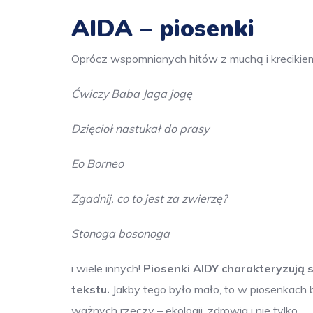
AIDA – piosenki
Oprócz wspomnianych hitów z muchą i krecikie
Ćwiczy Baba Jaga jogę
Dzięcioł nastukał do prasy
Eo Borneo
Zgadnij, co to jest za zwierzę?
Stonoga bosonoga
i wiele innych!
Piosenki AIDY charakteryzują
tekstu.
Jakby tego było mało, to w piosenkach 
ważnych rzeczy – ekologii, zdrowia i nie tylko.