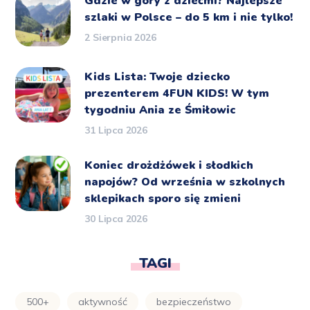
Gdzie w góry z dziećmi? Najlepsze
szlaki w Polsce – do 5 km i nie tylko!
2 Sierpnia 2026
Kids Lista: Twoje dziecko
prezenterem 4FUN KIDS! W tym
tygodniu Ania ze Śmiłowic
31 Lipca 2026
Koniec drożdżówek i słodkich
napojów? Od września w szkolnych
sklepikach sporo się zmieni
30 Lipca 2026
TAGI
500+
aktywność
bezpieczeństwo