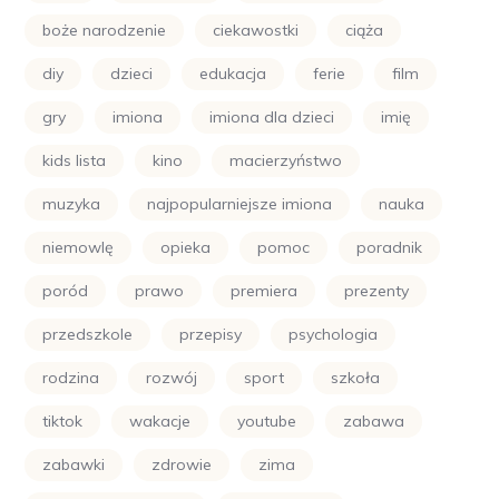
boże narodzenie
ciekawostki
ciąża
diy
dzieci
edukacja
ferie
film
gry
imiona
imiona dla dzieci
imię
kids lista
kino
macierzyństwo
muzyka
najpopularniejsze imiona
nauka
niemowlę
opieka
pomoc
poradnik
poród
prawo
premiera
prezenty
przedszkole
przepisy
psychologia
rodzina
rozwój
sport
szkoła
tiktok
wakacje
youtube
zabawa
zabawki
zdrowie
zima