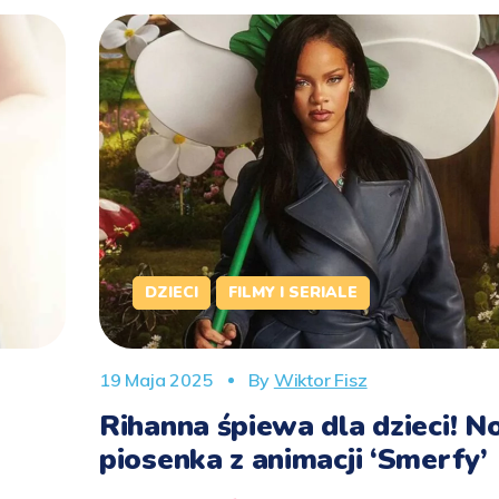
DZIECI
FILMY I SERIALE
19 Maja 2025
By
Wiktor Fisz
Rihanna śpiewa dla dzieci! 
piosenka z animacji ‘Smerfy’