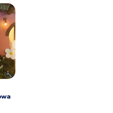
4FUN KIDS
SZKOŁA
1 Września 2022
By
Agnieszka Kurtyka
Nowa
‘Godziny czarnkowe’ w szkoł
od września. Co to jest?