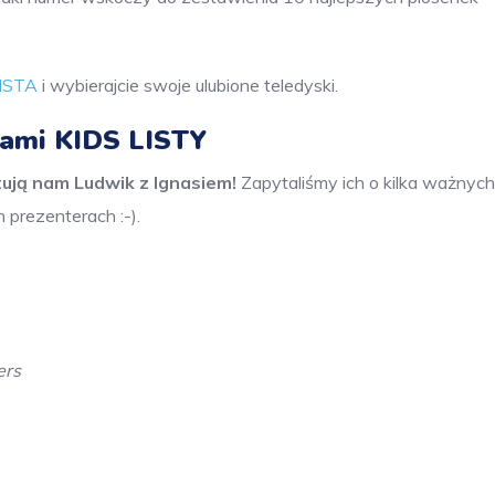
LISTA
i wybierajcie swoje ulubione teledyski.
rami KIDS LISTY
tują nam Ludwik z Ignasiem!
Zapytaliśmy ich o kilka ważnych
 prezenterach :-).
ers