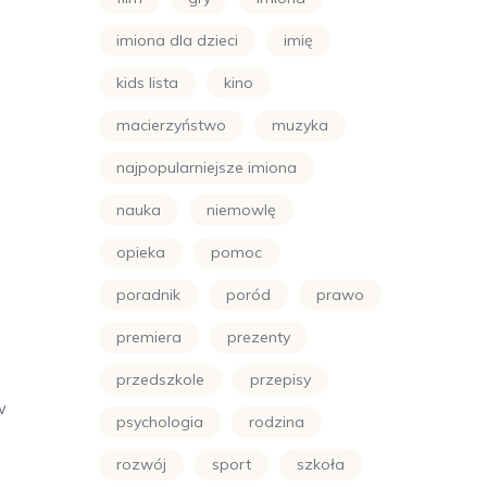
imiona dla dzieci
imię
kids lista
kino
macierzyństwo
muzyka
najpopularniejsze imiona
nauka
niemowlę
opieka
pomoc
poradnik
poród
prawo
premiera
prezenty
przedszkole
przepisy
w
psychologia
rodzina
rozwój
sport
szkoła