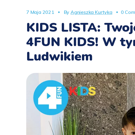
7 Maja 2021
By
Agnieszka Kurtyka
0 Com
KIDS LISTA: Twoj
4FUN KIDS! W tym
Ludwikiem