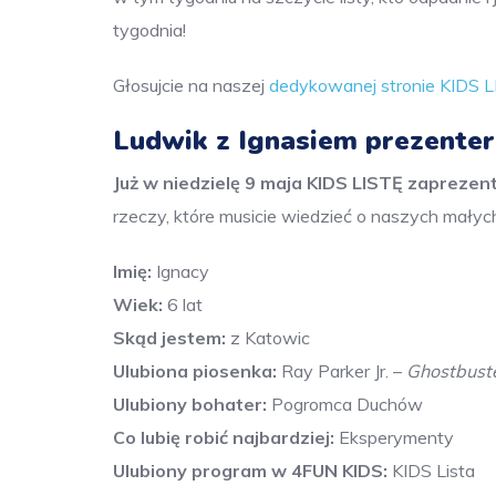
tygodnia!
Głosujcie na naszej
dedykowanej stronie KIDS 
Ludwik z Ignasiem prezente
Już w niedzielę 9 maja KIDS LISTĘ zaprezen
rzeczy, które musicie wiedzieć o naszych małych
Imię:
Ignacy
Wiek:
6 lat
Skąd jestem:
z Katowic
Ulubiona piosenka:
Ray Parker Jr. –
Ghostbust
Ulubiony bohater:
Pogromca Duchów
Co lubię robić najbardziej:
Eksperymenty
Ulubiony program w 4FUN KIDS:
KIDS Lista