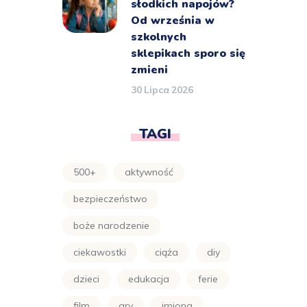
słodkich napojów?
Od września w
szkolnych
sklepikach sporo się
zmieni
30 Lipca 2026
TAGI
500+
aktywność
bezpieczeństwo
boże narodzenie
ciekawostki
ciąża
diy
dzieci
edukacja
ferie
film
gry
imiona