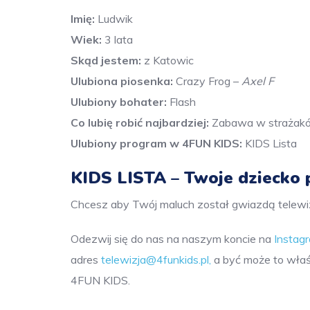
Imię:
Ludwik
Wiek:
3 lata
Skąd jestem:
z Katowic
Ulubiona piosenka:
Crazy Frog –
Axel F
Ulubiony bohater:
Flash
Co lubię robić najbardziej:
Zabawa w strażak
Ulubiony program w 4FUN KIDS:
KIDS Lista
KIDS LISTA – Twoje dziecko
Chcesz aby Twój maluch został gwiazdą telewiz
Odezwij się do nas na naszym koncie na
Insta
adres
telewizja@4funkids.pl
,
a być może to właś
4FUN KIDS.