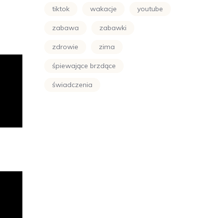
tiktok
wakacje
youtube
zabawa
zabawki
zdrowie
zima
śpiewające brzdące
świadczenia