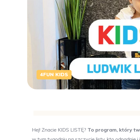
4FUN KIDS
Hej! Znacie KIDS LISTĘ?
To program, który tw
w tym tygodniu na szczycie listy, kto odpadnie 