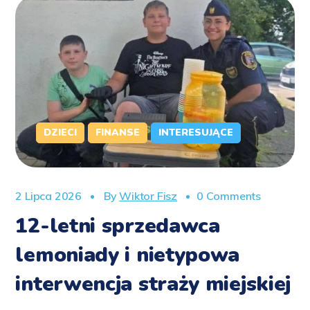
DZIECI
FINANSE
INTERESUJĄCE
2 Lipca 2026
By
Wiktor Fisz
0 Comments
12-letni sprzedawca
lemoniady i nietypowa
interwencja straży miejskiej