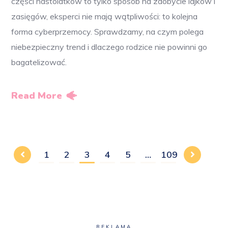
części nastolatków to tylko sposób na zdobycie lajków i
zasięgów, eksperci nie mają wątpliwości: to kolejna
forma cyberprzemocy. Sprawdzamy, na czym polega
niebezpieczny trend i dlaczego rodzice nie powinni go
bagatelizować.
Read More
1
2
3
4
5
…
109
REKLAMA