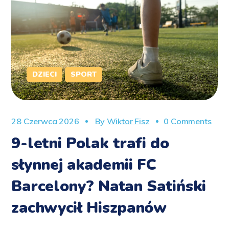
DZIECI
SPORT
28 Czerwca 2026
By
Wiktor Fisz
0 Comments
9-letni Polak trafi do
słynnej akademii FC
Barcelony? Natan Satiński
zachwycił Hiszpanów