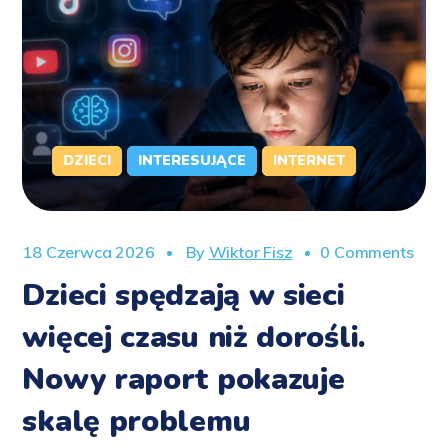
DZIECI
INTERESUJĄCE
INTERNET
18 Czerwca 2026
By
Wiktor Fisz
0 Comments
Dzieci spędzają w sieci
więcej czasu niż dorośli.
Nowy raport pokazuje
skalę problemu