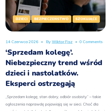
DZIECI
BEZPIECZEŃSTWO
SZOKUJĄCE
14 Czerwca 2026
By
Wiktor Fisz
0 Comments
‘Sprzedam kolegę’.
Niebezpieczny trend wśród
dzieci i nastolatków.
Eksperci ostrzegają
„Sprzedam kolegę, stan dobry, odbiór osobisty” – takie
ogłoszenia naprawdę pojawiają się w sieci. Choć dla