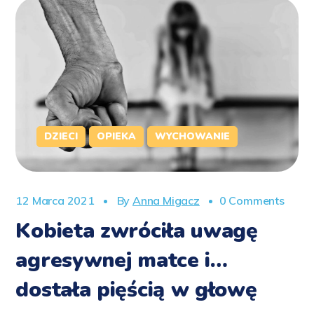
DZIECI
OPIEKA
WYCHOWANIE
12 Marca 2021
By
Anna Migacz
0 Comments
Kobieta zwróciła uwagę
agresywnej matce i…
dostała pięścią w głowę