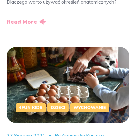
Dlaczego warto używać określeń anatomicznych?
Read More
4FUN KIDS
DZIECI
WYCHOWANIE
27 Sierpnia 2021
By
Agnieszka Kurtyka