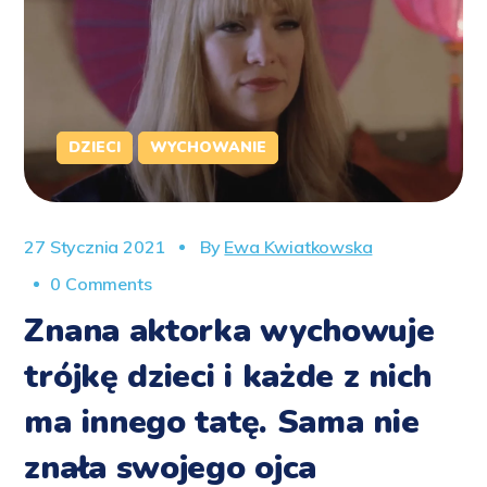
DZIECI
WYCHOWANIE
27 Stycznia 2021
By
Ewa Kwiatkowska
0 Comments
Znana aktorka wychowuje
trójkę dzieci i każde z nich
ma innego tatę. Sama nie
znała swojego ojca