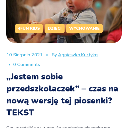
4FUN KIDS
DZIECI
WYCHOWANIE
10 Sierpnia 2021
By
Agnieszka Kurtyka
0 Comments
„Jestem sobie
przedszkolaczek” – czas na
nową wersję tej piosenki?
TEKST
Czy zwróciliście uwagę, że oryginalna piosenka ma