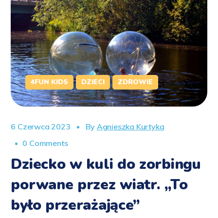
4FUN KIDS
DZIECI
ZDROWIE
6 Czerwca 2023
By
Agnieszka Kurtyka
0 Comments
Dziecko w kuli do zorbingu
porwane przez wiatr. „To
było przerażające”