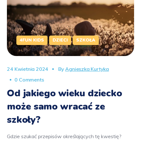
4FUN KIDS
DZIECI
SZKOŁA
24 Kwietnia 2024
By
Agnieszka Kurtyka
0 Comments
Od jakiego wieku dziecko
może samo wracać ze
szkoły?
Gdzie szukać przepisów określających tę kwestię?