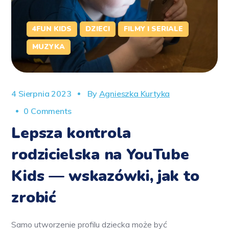
4FUN KIDS
DZIECI
FILMY I SERIALE
MUZYKA
4 Sierpnia 2023
By
Agnieszka Kurtyka
0 Comments
Lepsza kontrola
rodzicielska na YouTube
Kids — wskazówki, jak to
zrobić
Samo utworzenie profilu dziecka może być