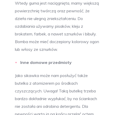
Wtedy guma jest naciągnięta, mamy większą
powierzchnię twórczą oraz pewność, że
dzieła nie ulegną zniekształceniu. Do
ozdabiania używamy pisaków, kleju z
brokatem, farbek, a nawet sznurków i bibuły.
Bomba może mieć doczepiony kolorowy ogon
lub włosy ze sznurków.
Inne domowe przedmioty
Jako sikawka może nam posłużyć także
butelka z atomizerem po środkach
czyszczących. Uwaga! Taką butelkę trzeba
bardzo dokładnie wypłukać, by na ściankach
nie została ani odrobina detergentu. Dla
pewności warto ją na końcu przelać octem