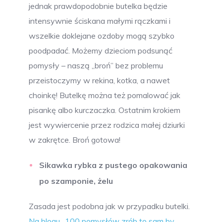
jednak prawdopodobnie butelka będzie
intensywnie ściskana małymi rączkami i
wszelkie doklejane ozdoby mogą szybko
poodpadać. Możemy dzieciom podsunąć
pomysły – naszą ,,broń” bez problemu
przeistoczymy w rekina, kotka, a nawet
choinkę! Butelkę można też pomalować jak
pisankę albo kurczaczka. Ostatnim krokiem
jest wywiercenie przez rodzica małej dziurki
w zakrętce. Broń gotowa!
Sikawka rybka z pustego opakowania
po szamponie, żelu
Zasada jest podobna jak w przypadku butelki.
Na blogu ,,100 pomysłów zrób to sam by