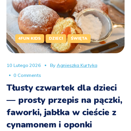
4FUN KIDS
DZIECI
ŚWIĘTA
10 Lutego 2026
By
Agnieszka Kurtyka
0 Comments
Tłusty czwartek dla dzieci
— prosty przepis na pączki,
faworki, jabłka w cieście z
cynamonem i oponki