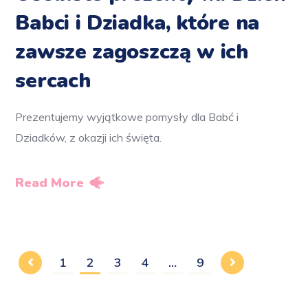
Babci i Dziadka, które na
zawsze zagoszczą w ich
sercach
Prezentujemy wyjątkowe pomysły dla Babć i
Dziadków, z okazji ich święta.
Read More
1
2
3
4
…
9