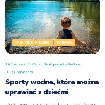
4FUN KIDS
DZIECI
ZABAWA
14 Czerwca 2021
By
Agnieszka Kurtyka
0 Comments
Sporty wodne, które można
uprawiać z dziećmi
Jak aktywnie i bezpiecznie spędzić czas z dziećmi nad