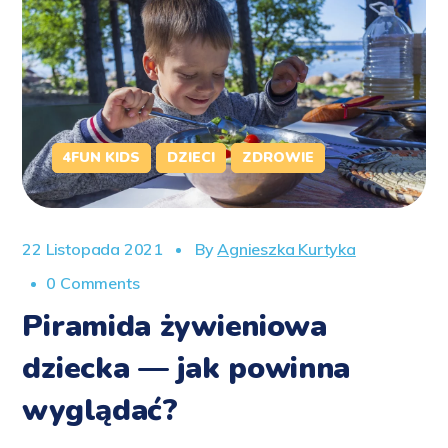
4FUN KIDS
DZIECI
ZDROWIE
22 Listopada 2021
By
Agnieszka Kurtyka
0 Comments
Piramida żywieniowa
dziecka — jak powinna
wyglądać?