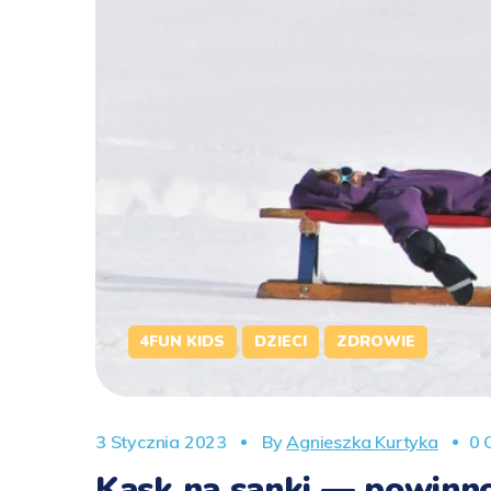
4FUN KIDS
DZIECI
ZDROWIE
3 Stycznia 2023
By
Agnieszka Kurtyka
0 
Kask na sanki — powinno