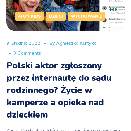
4FUN KIDS
DZIECI
WYCHOWANIE
9 Grudnia 2022
By
Agnieszka Kurtyka
0 Comments
Polski aktor zgłoszony
przez internautę do sądu
rodzinnego? Życie w
kamperze a opieka nad
dzieckiem
Znany Polski aktor, który wraz z małżonką i dzieckiem