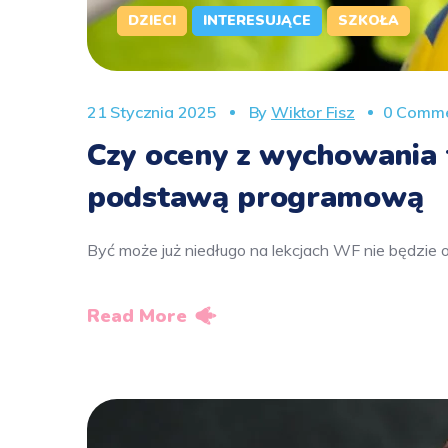
DZIECI
INTERESUJĄCE
SZKOŁA
21 Stycznia 2025
By
Wiktor Fisz
0 Comme
Czy oceny z wychowania 
podstawą programową
Być może już niedługo na lekcjach WF nie będzie 
Read More