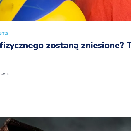
nts
fizycznego zostaną zniesione?
ocen.