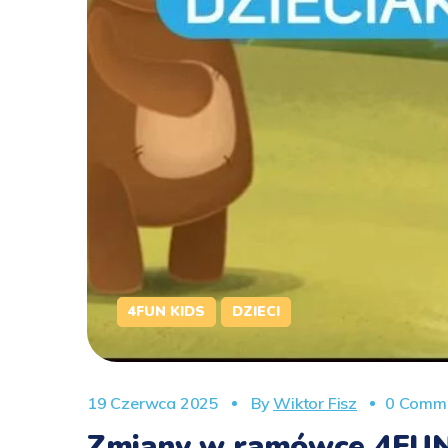
4FUN KIDS
DZIECI
19 Czerwca 2025
By
Wiktor Fisz
0 Comm
Zmiany w ramówce 4FUN 