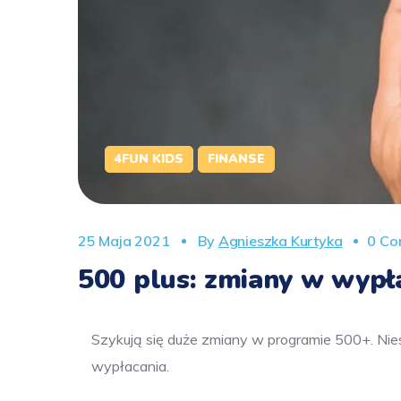
4FUN KIDS
FINANSE
25 Maja 2021
By
Agnieszka Kurtyka
0 Co
500 plus: zmiany w wypła
Szykują się duże zmiany w programie 500+. Nies
wypłacania.