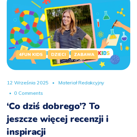
4FUN KIDS
DZIECI
ZABAWA
12 Września 2025
Materiał Redakcyjny
0 Comments
‘Co dziś dobrego’? To
jeszcze więcej recenzji i
inspiracji