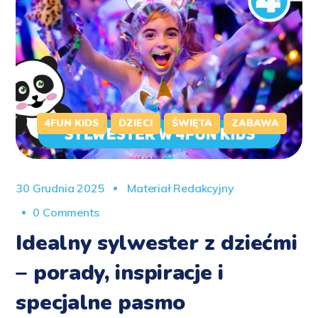
4FUN KIDS
DZIECI
ŚWIĘTA
ZABAWA
30 Grudnia 2025
Materiał Redakcyjny
0 Comments
Idealny sylwester z dziećmi
– porady, inspiracje i
specjalne pasmo