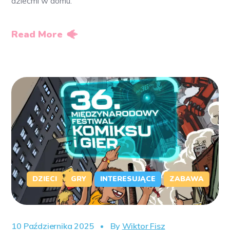
dziećmi w domu.
Read More
DZIECI
GRY
INTERESUJĄCE
ZABAWA
10 Października 2025
By
Wiktor Fisz