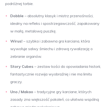
podróżnej torbie.
Dobble
– absolutny klasyk i mistrz przenośności,
idealny na refleks i spostrzegawczość, zapakowany
w małą, metalową puszkę.
Wirus!
– szybka i zabawna gra karciana, która
wywołuje salwy śmiechu i zdrową rywalizację o
zebranie organów.
Story Cubes
– zestaw kości do opowiadania historii,
fantastycznie rozwija wyobraźnię i nie ma limitu
graczy.
Uno / Makao
– tradycyjne gry karciane, których
zasady zna większość pokoleń, co ułatwia wspólną
zabawę międzypokoleniową.