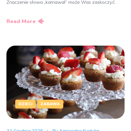
Znaczenie słowa „karnawał” może Was zaskoczyć.
Read More
DZIECI
ZABAWA
31 Grudnia 2025
By
Agnieszka Kurtyka