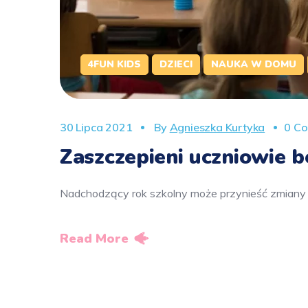
4FUN KIDS
DZIECI
NAUKA W DOMU
30 Lipca 2021
By
Agnieszka Kurtyka
0 C
Zaszczepieni uczniowie 
Nadchodzący rok szkolny może przynieść zmiany
Read More