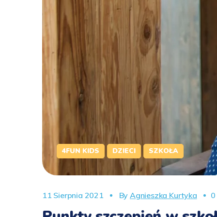
4FUN KIDS
DZIECI
SZKOŁA
11 Sierpnia 2021
By
Agnieszka Kurtyka
0
Punkty szczepień w szko