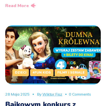
Read More
DZIECI
4FUN KIDS
FILMY I SERIALE
28 Maja 2025
By
Wiktor Fisz
0 Comments
Bajkowym konkurs z