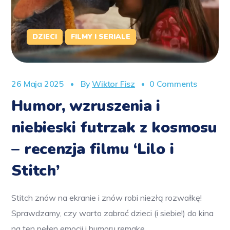
DZIECI
FILMY I SERIALE
26 Maja 2025
By
Wiktor Fisz
0 Comments
Humor, wzruszenia i
niebieski futrzak z kosmosu
– recenzja filmu ‘Lilo i
Stitch’
Stitch znów na ekranie i znów robi niezłą rozwałkę!
Sprawdzamy, czy warto zabrać dzieci (i siebie!) do kina
na ten pełen emocji i humoru remake.