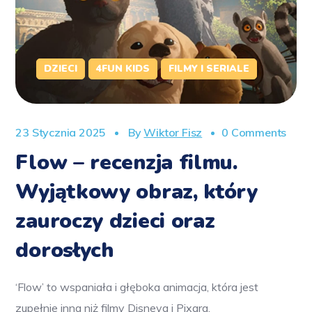
DZIECI
4FUN KIDS
FILMY I SERIALE
23 Stycznia 2025
By
Wiktor Fisz
0 Comments
Flow – recenzja filmu.
Wyjątkowy obraz, który
zauroczy dzieci oraz
dorosłych
‘Flow’ to wspaniała i głęboka animacja, która jest
zupełnie inna niż filmy Disneya i Pixara.