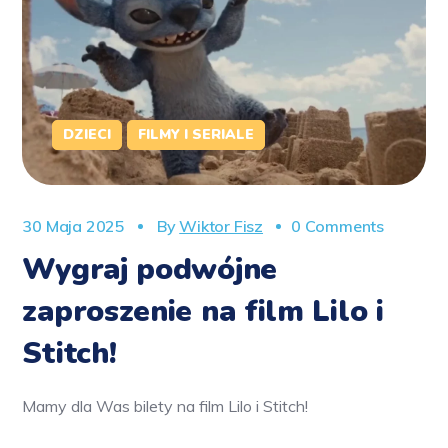
DZIECI
FILMY I SERIALE
30 Maja 2025
By
Wiktor Fisz
0 Comments
Wygraj podwójne
zaproszenie na film Lilo i
Stitch!
Mamy dla Was bilety na film Lilo i Stitch!