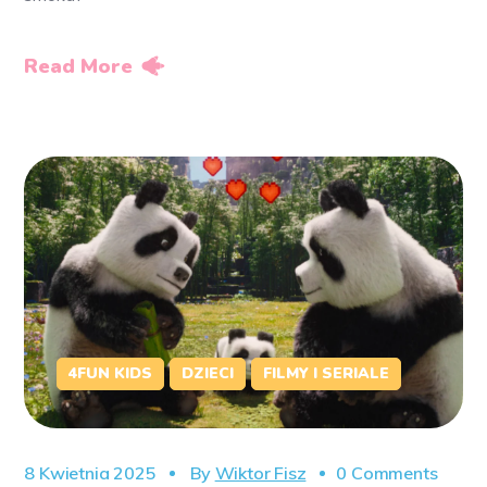
Read More
4FUN KIDS
DZIECI
FILMY I SERIALE
8 Kwietnia 2025
By
Wiktor Fisz
0 Comments