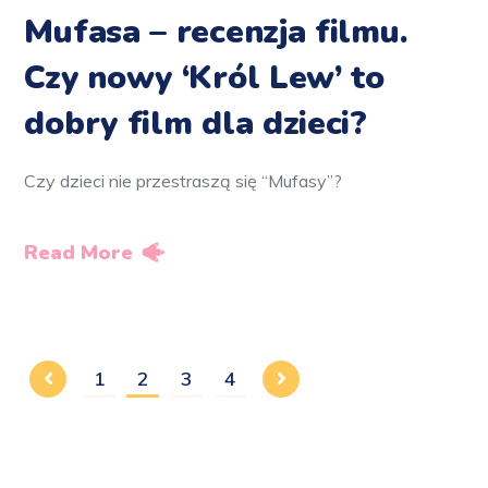
Mufasa – recenzja filmu.
Czy nowy ‘Król Lew’ to
dobry film dla dzieci?
Czy dzieci nie przestraszą się “Mufasy”?
Read More
1
2
3
4