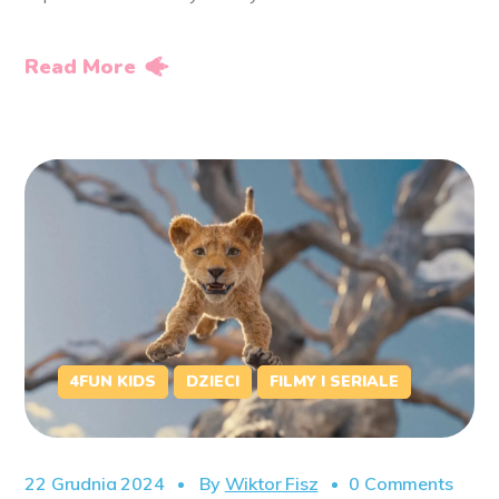
Read More
4FUN KIDS
DZIECI
FILMY I SERIALE
22 Grudnia 2024
By
Wiktor Fisz
0 Comments