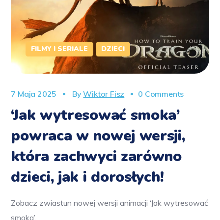
FILMY I SERIALE
DZIECI
7 Maja 2025
By
Wiktor Fisz
0 Comments
‘Jak wytresować smoka’
powraca w nowej wersji,
która zachwyci zarówno
dzieci, jak i dorosłych!
Zobacz zwiastun nowej wersji animacji ‘Jak wytresować
smoka’.