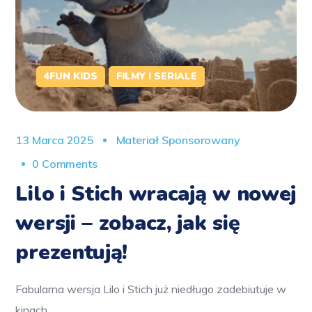
4FUN KIDS
FILMY I SERIALE
13 Marca 2025
Materiał Sponsorowany
0 Comments
Lilo i Stich wracają w nowej
wersji – zobacz, jak się
prezentują!
Fabularna wersja Lilo i Stich już niedługo zadebiutuje w
kinach.