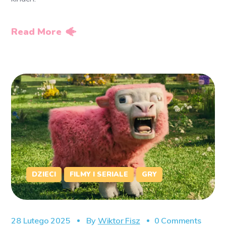
Read More
DZIECI
FILMY I SERIALE
GRY
28 Lutego 2025
By
Wiktor Fisz
0 Comments