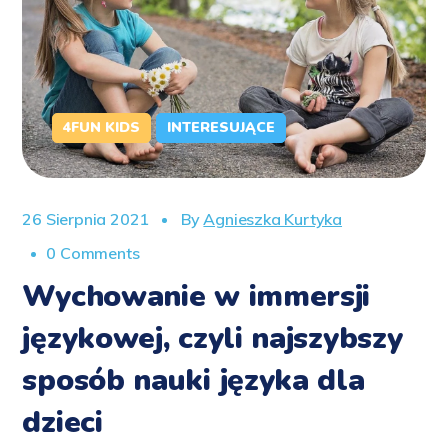
4FUN KIDS
INTERESUJĄCE
26 Sierpnia 2021
By
Agnieszka Kurtyka
0 Comments
Wychowanie w immersji
językowej, czyli najszybszy
sposób nauki języka dla
dzieci