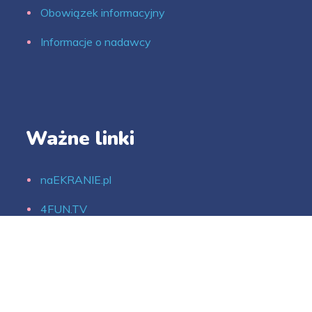
Obowiązek informacyjny
Informacje o nadawcy
Ważne linki
naEKRANIE.pl
4FUN.TV
SCREEN NETWORK
Digital Network