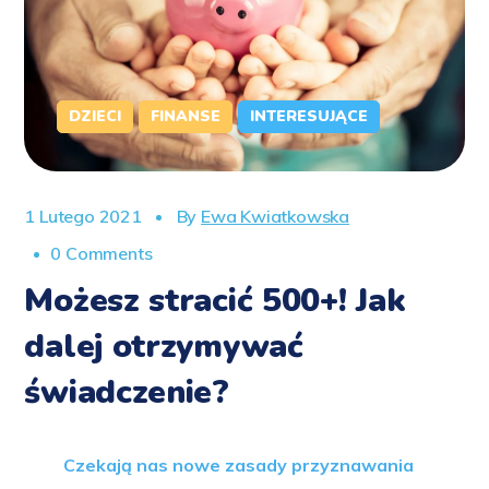
DZIECI
FINANSE
INTERESUJĄCE
1 Lutego 2021
By
Ewa Kwiatkowska
0 Comments
Możesz stracić 500+! Jak
dalej otrzymywać
świadczenie?
Czekają nas nowe zasady przyznawania