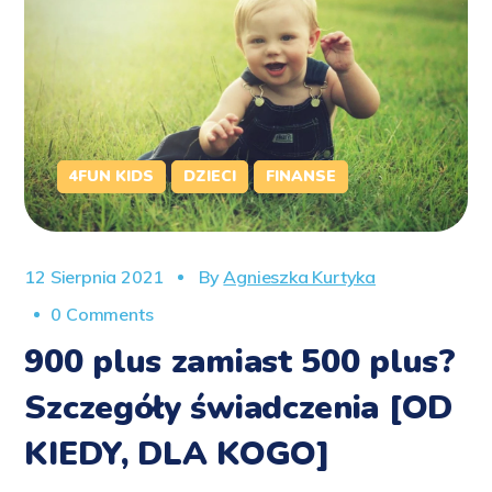
4FUN KIDS
DZIECI
FINANSE
12 Sierpnia 2021
By
Agnieszka Kurtyka
0 Comments
900 plus zamiast 500 plus?
Szczegóły świadczenia [OD
KIEDY, DLA KOGO]