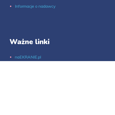
Informacje o nadawcy
Ważne linki
naEKRANIE.pl
4FUN.TV
SCREEN NETWORK
Digital Network