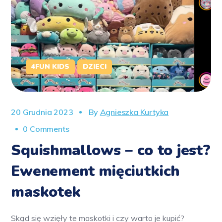
4FUN KIDS
DZIECI
20 Grudnia 2023
By
Agnieszka Kurtyka
0 Comments
Squishmallows – co to jest?
Ewenement mięciutkich
maskotek
Skąd się wzięły te maskotki i czy warto je kupić?