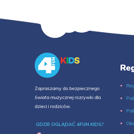
Re
Reg
Zapraszamy do bezpiecznego
świata muzycznej rozrywki dla
Pol
dzieci i rodziców.
Pol
Obo
GDZIE OGLĄDAĆ 4FUN KIDS?