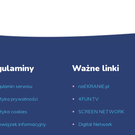
gulaminy
Ważne linki
ulamin serwisu
naEKRANIE.pl
ityka prywatności
4FUN.TV
ityka cookies
SCREEN NETWORK
wiązek informacyjny
Digital Network