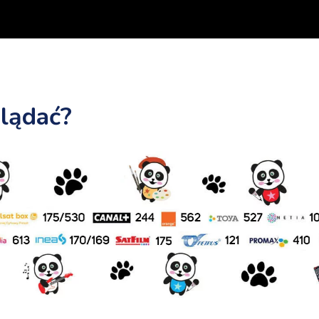
lądać?