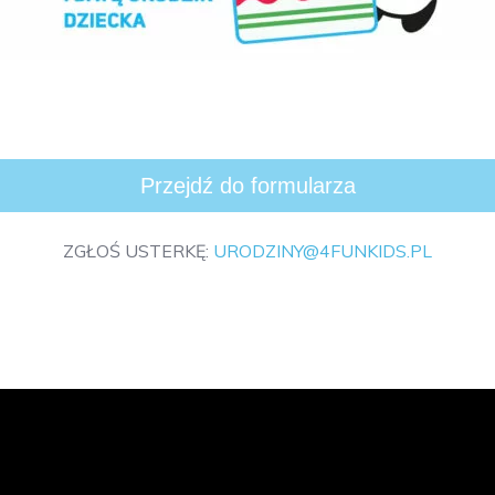
Przejdź do formularza
ZGŁOŚ USTERKĘ:
URODZINY@4FUNKIDS.PL