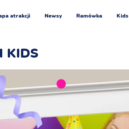
pa atrakcji
Newsy
Ramówka
Kids
N KIDS